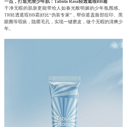
一点，打造光滑少年肌：Tabula Rasa轻透遮瑕BB霜
干净无暇的肌肤更能带给人如春光般明媚的少年氛围感。
TR轻透遮瑕BB霜好比“伪装专家”，帮你遮盖脸部痘印、黑
眼圈等瑕疵，隐匿毛孔，实现一键磨皮，做个无暇的清爽少
年。