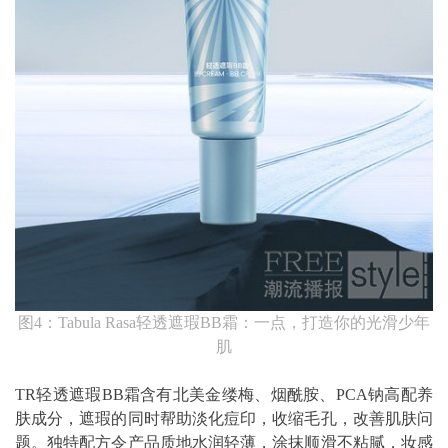
图4：Tabula Rasa轻透遮瑕BB霜：一点，打造你的光滑少年
肌
TR轻透遮瑕BB霜含有北美金缕梅、烟酰胺、PCA钠高配养
肤成分，遮瑕的同时帮助淡化痘印，收缩毛孔，改善肌肤问
题。独特配方令产品质地水润轻薄，涂抹顺滑不粘腻，妆感