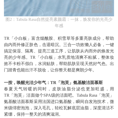
图2：Tabula Rasa自然提亮素颜霜：一抹，焕发你的光亮少
年感
TR「小白板」富含烟酰胺、积雪草等多重亮肤成分，帮助
由内而外修正肤色，击退暗沉。三合一功效懒人必备，一键
搞定保湿、隔离、提亮三道工序，让肌肤从内而外的焕发光
亮的少年感。TR「小白板」水乳质地清爽不粘腻，整体妆
效不卡粉不假白，水润贴肤，帮助肌肤呈现天然好气色。出
门踏青也能出汗不脱妆，让你整天都是爽朗少年。
一按，唤醒光洁少年气：TR「泡芙」氨基酸洁面慕斯
春夏天气转暖的同时，皮肤油脂分泌也更加旺盛，用
TR「泡芙」洁面做个SPA级的洁面吧。Tabula Rasa「泡芙」
氨基酸洁面慕斯采用法国进口氨基酸，瞬间自发泡技术，微
米级绵密泡泡，深入毛孔，轻松瓦解底层油脂，深度清洁不
紧绷，保持一整天的清爽滋润。