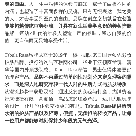
魂的自由。
人一生中独特的体验与感知，赋予了白板不同的
内涵，也塑造了丰富而多样的灵魂。只有无惧表达自我之美
的人，才会享受到至真的自由。品牌在创立之初就
旨在创造
能够超越传统审美标准，并具有新生活美学意识的美妆护肤
品牌
，帮助Z世代的年轻人塑造自己的品味，释放自我的价
值，更自信而无畏地享受生活。
Tabula Rasa品牌成立于2019年，核心团队来自国际领先彩妆
护肤品牌、投行咨询与互联网公司，毕业于沃顿商学院、清
华等国内外顶级院校。Tabula Rasa深信，男士值得体验更好
的理容产品。
品牌不再通过简单的性别划分来定义理容的需
求，而是深入地研究年轻一代人群的生活方式与肌肤特质
，
从潮流趋势中获取灵感，通过反复的实验与打磨，为消费者
带来便捷有效，高颜值，高品质的理容产品；运用大胆玩味
的设计，让理容体验变得更加有趣。
Tabula Rasa提供清爽
水润的护肤产品以及轻薄，便捷，无负担的轻妆产品，让每
一位用户都能够时刻保持少年般的元气光泽。