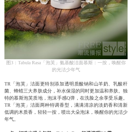
图3：Tabula Rasa「泡芙」氨基酸洁面慕斯：一按，唤醒你
的光洁少年气
TR「泡芙」洁面更特别添加透明质酸钠和山羊奶、乳酸杆
菌、蜂蜡三大养肤成分，补水保湿的同时更加温和养肤。独
特的慕斯泡芙质地，泡沫手感Q弹，在洗脸之余享受乐趣。
TR「泡芙」洁面两种特调香型，满满清凉的淡奶香和清新
低调的木质香，轻轻一按，喷出大朵泡沫，唤醒你的光洁少
年气。