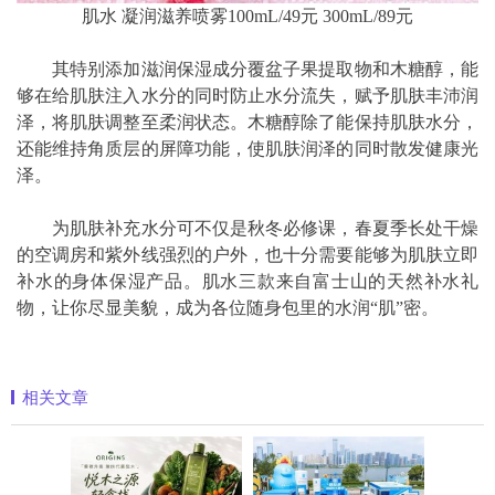
肌水 凝润滋养喷雾100mL/49元 300mL/89元
其特别添加滋润保湿成分覆盆子果提取物和木糖醇，能
够在给肌肤注入水分的同时防止水分流失，赋予肌肤丰沛润
泽，将肌肤调整至柔润状态。木糖醇除了能保持肌肤水分，
还能维持角质层的屏障功能，使肌肤润泽的同时散发健康光
泽。
为肌肤补充水分可不仅是秋冬必修课，春夏季长处干燥
的空调房和紫外线强烈的户外，也十分需要能够为肌肤立即
补水的身体保湿产品。肌水三款来自富士山的天然补水礼
物，让你尽显美貌，成为各位随身包里的水润“肌”密。
相关文章