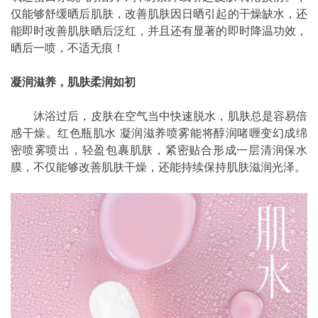
仅能够舒缓晒后肌肤，改善肌肤因日晒引起的干燥缺水，还
能即时改善肌肤晒后泛红，并且还有显著的即时降温功效，
晒后一喷，不适无痕！
凝润滋养，肌肤柔润如初
沐浴过后，皮肤在空气当中快速脱水，肌肤总是容易倍
感干燥。红色瓶肌水 凝润滋养喷雾能将醇润啫喱变幻成绵
密喷雾喷出，轻盈包裹肌肤，紧密贴合形成一层清润保水
膜，不仅能够改善肌肤干燥，还能持续保持肌肤滋润光泽。