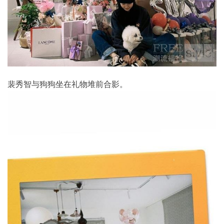
裴秀智与狗狗坐在礼物堆前合影。