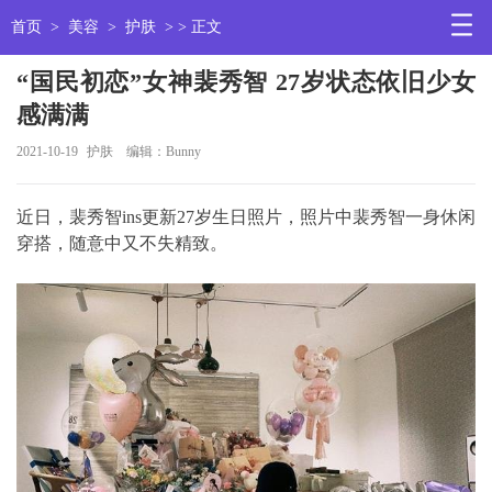
首页
>
美容
>
护肤
> > 正文
“国民初恋”女神裴秀智 27岁状态依旧少女
感满满
2021-10-19
护肤
编辑：Bunny
近日，裴秀智ins更新27岁生日照片，照片中裴秀智一身休闲
穿搭，随意中又不失精致。