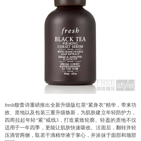
fresh馥蕾诗重磅推出全新升级版红茶“紧身衣”精华，带来功
效、质地以及包装三重升级焕新，为肌肤建立年轻防护力，
四周拉起年轻“紧”戒线3，打造紧致轮廓。轻盈的质地不仅
适用于一年四季，更能让肌肤快速吸收。洁面后，翻转并轻
压滴管两侧，取若干滴精华液于掌心，并涂抹于面部和颈部