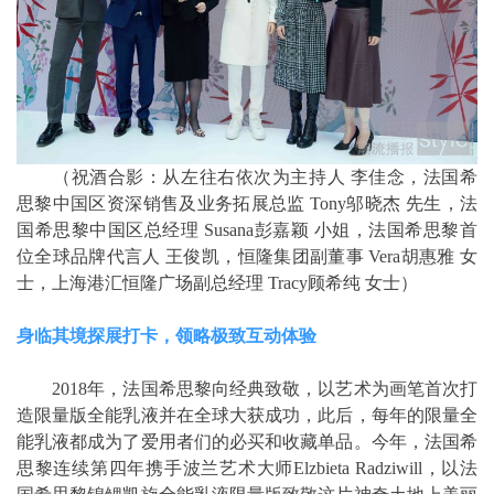
（祝酒合影：从左往右依次为主持人 李佳念，法国希
思黎中国区资深销售及业务拓展总监 Tony邬晓杰 先生，法
国希思黎中国区总经理 Susana彭嘉颖 小姐，法国希思黎首
位全球品牌代言人 王俊凯，恒隆集团副董事 Vera胡惠雅 女
士，上海港汇恒隆广场副总经理 Tracy顾希纯 女士）
身临其境探展打卡，领略极致互动体验
2018年，法国希思黎向经典致敬，以艺术为画笔首次打
造限量版全能乳液并在全球大获成功，此后，每年的限量全
能乳液都成为了爱用者们的必买和收藏单品。今年，法国希
思黎连续第四年携手波兰艺术大师Elzbieta Radziwill，以法