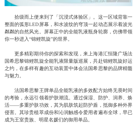
拾级而上便来到了「沉浸式体验区」。这一区域背靠一
整面的弧形LED屏幕，和水波纹的穹顶一起动态展示着波光
粼粼的自然风光。屏幕正中的全能乳液瓶身轮廓，仿佛带领
你一秒进入“锦鲤凯旋”的世界。
更多精彩期待你的探索和发现，来上海港汇恒隆广场法
国希思黎锦鲤凯旋全能乳液限量版巡展，共赴锦鲤凯旋好运
之约，在多样有趣的互动装置中体会法国希思黎的品牌精髓
与魅力。
法国希思黎王牌单品全能乳液的多效配方始终无畏时间
的考验，永远引领着护肤潮流。通过保湿、防护、润养、焕
活——多重护肤功效，其为肌肤筑起防护盾，抵御多种外界
侵害。其珍贵植萃成份和沁润触感令爱用者遍布全球，早已
成为王室贵族、明星名媛们的御用单品。