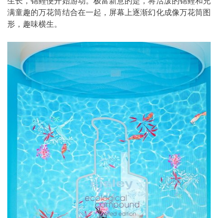
生长，锦鲤便开始游动。极富新意的是，将活泼的锦鲤和充
满童趣的万花筒结合在一起，屏幕上逐渐幻化成像万花筒图
形，趣味横生。