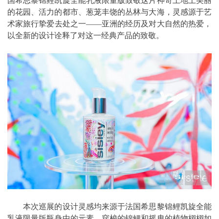
国希思黎锦鲤凯旋全能乳液限量版致敬这片神奇土地上美丽
的花园、活力的都市、葱茏丰饶的丛林与大海，灵感源于艺
术家旅行挚爱去处之一——亚洲的经历及对大自然的热爱，
以全新的设计诠释了对这一经典产品的致敬。
本次巡展的设计灵感均来源于法国希思黎锦鲤凯旋全能
乳液限量版瓶身中的元素，穿梭的锦鲤和摇曳的植物栩栩如