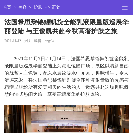
首页
>
美容
>
护肤
> > 正文
法国希思黎锦鲤凯旋全能乳液限量版巡展华
丽登陆 与王俊凯共赴今秋高奢护肤之旅
2021-11-12
护肤
编辑：angela
2021年11月5日-11月14日，法国希思黎锦鲤凯旋全能乳
液限量版巡展华丽登陆上海港汇恒隆广场，展区以清新自然
的浅蓝为主色调，配以水波纹等水中元素，趣味横生，令人
流连忘返。将法国希思黎锦鲤凯旋全能乳液限量版的灵感与
精髓呈现给所有爱美和美的生活的人，邀您共赴这场趣味盎
然的法式悠闲之旅，享受高端奢华的护肤体验。