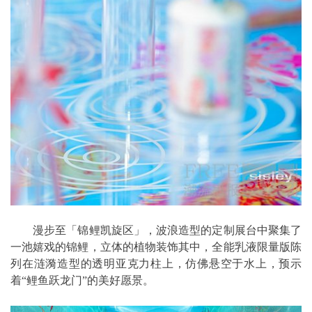
漫步至「锦鲤凯旋区」，波浪造型的定制展台中聚集了
一池嬉戏的锦鲤，立体的植物装饰其中，全能乳液限量版陈
列在涟漪造型的透明亚克力柱上，仿佛悬空于水上，预示
着“鲤鱼跃龙门”的美好愿景。