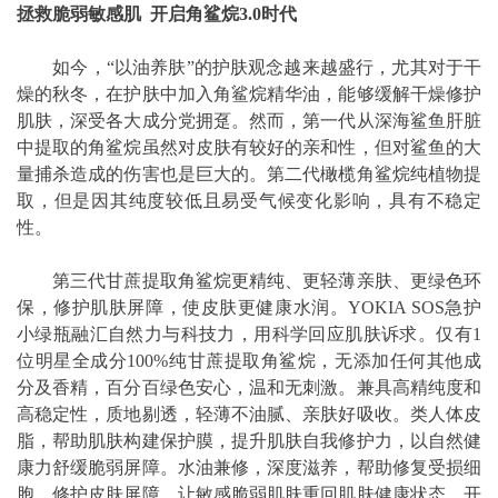
拯救脆弱敏感肌 开启角鲨烷3.0时代
如今，“以油养肤”的护肤观念越来越盛行，尤其对于干
燥的秋冬，在护肤中加入角鲨烷精华油，能够缓解干燥修护
肌肤，深受各大成分党拥趸。然而，第一代从深海鲨鱼肝脏
中提取的角鲨烷虽然对皮肤有较好的亲和性，但对鲨鱼的大
量捕杀造成的伤害也是巨大的。第二代橄榄角鲨烷纯植物提
取，但是因其纯度较低且易受气候变化影响，具有不稳定
性。
第三代甘蔗提取角鲨烷更精纯、更轻薄亲肤、更绿色环
保，修护肌肤屏障，使皮肤更健康水润。YOKIA SOS急护
小绿瓶融汇自然力与科技力，用科学回应肌肤诉求。仅有1
位明星全成分100%纯甘蔗提取角鲨烷，无添加任何其他成
分及香精，百分百绿色安心，温和无刺激。兼具高精纯度和
高稳定性，质地剔透，轻薄不油腻、亲肤好吸收。类人体皮
脂，帮助肌肤构建保护膜，提升肌肤自我修护力，以自然健
康力舒缓脆弱屏障。水油兼修，深度滋养，帮助修复受损细
胞，修护皮肤屏障，让敏感脆弱肌肤重回肌肤健康状态，开