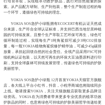
行培育萃取，实现植萃功效护肤品，践行对自然能量的探
索。从产品配方研制、生产到包装，整个生产制造过程的每
一个环节，遵循绿色可持续的理念。
YOKIA SOS急护小绿瓶拥有ECOCERT有机认证天然成
分来源，生产符合全球认证标准，并支持巴西当地甘蔗种植
园的可持续发展。且整个生产萃取工艺环保可再生，绿色可
循环制造过程，实现每生产1吨角鲨烷可减少3吨CO2排放
量，每一瓶YOKIA植物角鲨烷修护精华油，可减少45g碳排
放量，承担起回馈自然的社会责任。全线产品采用FSC可持
续机构认证包装，以天然可再生的环保大豆油墨原料进行印
刷，支持全球森林可持续发展管理，传递绿色可持续的护肤
美丽哲学。
YOKIA SOS急护小绿瓶 12月首发YOKIA天猫官方旗舰
店，各大线上平台小红书，抖音，小程序商城也将陆续同步
上线。敬请搜索YOKIA，关注天猫旗舰店获取更多品牌活
动资讯。YOKIA在为消费者带来更多专业优质的植萃功效
护肤品的同时，也意将绿色可持续的护肤美丽哲学传递给更