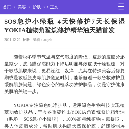
首页
>
美容
>
护肤
> > 正文
SOS急护小绿瓶 4天快修护7天长保湿
YOKIA植物角鲨烷修护精华油天猫首发
2021-12-22
护肤
编辑：angela
随着秋冬季节气温与空气湿度的降低，皮肤的皮脂分泌
量减少，皮脂膜保湿能力下降后明显导致皮肤干燥粗糙。对
于敏感肌肤来说，更易泛红、发痒，尤其在特殊美容后修复
期或是敏感脱皮等肌肤危急时刻，能够邂逅一款急救修护且
缓解肌肤问题、绿色安心的植萃功效护肤品，便是守护健康
美肌的关键一步。
YOKIA专注绿色纯净护肤，运用绿色生物科技实现植
萃功效护肤品，于今冬重磅推出YOKIA角鲨烷修护精华油
（昵称：SOS急护小绿瓶），100%高精纯植物甘蔗提取，
类人体皮脂成分，帮助肌肤构建天然保护膜，舒缓脆弱屏