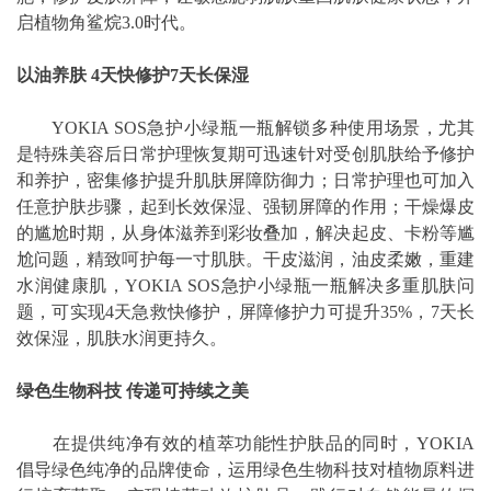
启植物角鲨烷3.0时代。
以油养肤 4天快修护7天长保湿
YOKIA SOS急护小绿瓶一瓶解锁多种使用场景，尤其
是特殊美容后日常护理恢复期可迅速针对受创肌肤给予修护
和养护，密集修护提升肌肤屏障防御力；日常护理也可加入
任意护肤步骤，起到长效保湿、强韧屏障的作用；干燥爆皮
的尴尬时期，从身体滋养到彩妆叠加，解决起皮、卡粉等尴
尬问题，精致呵护每一寸肌肤。干皮滋润，油皮柔嫩，重建
水润健康肌，YOKIA SOS急护小绿瓶一瓶解决多重肌肤问
题，可实现4天急救快修护，屏障修护力可提升35%，7天长
效保湿，肌肤水润更持久。
绿色生物科技 传递可持续之美
在提供纯净有效的植萃功能性护肤品的同时，YOKIA
倡导绿色纯净的品牌使命，运用绿色生物科技对植物原料进