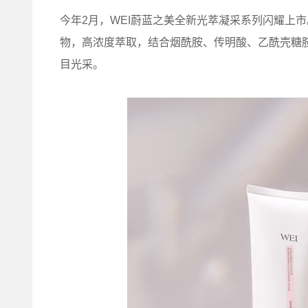
今年2月，WEI蔚蓝之美全新光萃凝采系列闪耀上
物，高浓度萃取，结合烟酰胺、传明酸、乙酰壳糖
目光采。