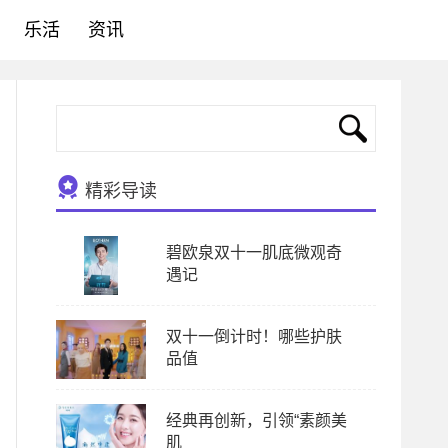
乐活
资讯
精彩导读
碧欧泉双十一肌底微观奇
遇记
双十一倒计时！哪些护肤
品值
经典再创新，引领“素颜美
肌