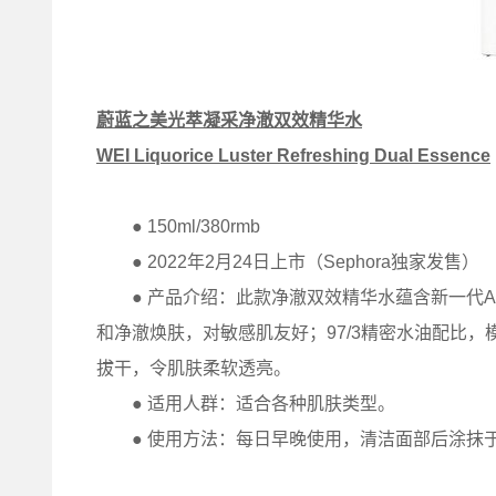
蔚蓝之美光萃凝采净澈双效精华水
WEI Liquorice Luster Refreshing Dual Essence
● 150ml/380rmb
●
2022年2月24日上市（Sephora独家发售）
●
产品介绍：此款净澈双效精华水蕴含新一代A
和净澈焕肤，对敏感肌友好；97/3精密水油配比
拔干，令肌肤柔软透亮。
●
适用人群：适合各种肌肤类型。
●
使用方法：每日早晚使用，清洁面部后涂抹