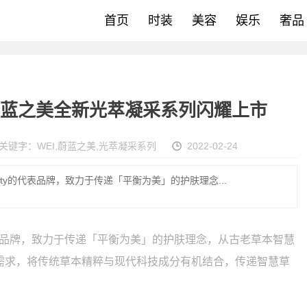
首页
时装
美容
娱乐
奢品
蔚蓝之美全新光萃凝采系列闪耀上市
关键字：
WEI
,
蔚蓝之美
,
光萃凝采系列
2022-02-24
Beauty的代表品牌，致力于传递「平衡为美」的护肤理念...
uty的代表品牌，致力于传递「平衡为美」的护肤理念，从古老草本智慧
需求，将传统草本精粹与现代科技成分有机结合，传递智慧草