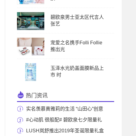
碧欧泉男士亚太区代言人
张艺
宠爱之名携手Folli Follie
推出光
玉泽水光奶盖面膜新品上
市 时
热门资讯
实名羡慕黄雅莉的生活 “山田心”创意
无限
#心动肌 很般配# 碧欧泉七夕限量礼
盒 再一次为
LUSH岚舒推出2019年圣诞限量礼盒