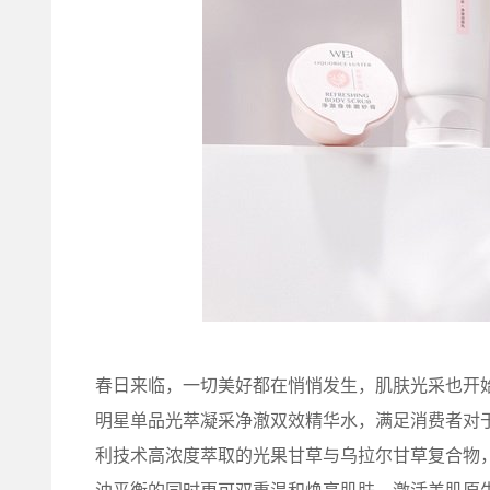
春日来临，一切美好都在悄悄发生，肌肤光采也开始
明星单品光萃凝采净澈双效精华水，满足消费者对于
利技术高浓度萃取的光果甘草与乌拉尔甘草复合物，