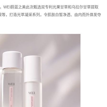
市。WEI蔚蓝之美此次甄选双专利光果甘草和乌拉尔甘草提取
胺等，打造光萃凝采系列，令肌肤白皙净透、由内而外焕发夺