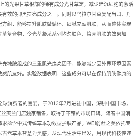
以上的光果甘草根部的稀有成分光甘草定，减少暗沉细胞的激活
最有效的抑黑提亮成分之一。同时以乌拉尔甘草复配当归、丹
配方组，能够提升肌肤微循环、细腻充盈肌肤，从而整体实现
甘草复合物，令光萃凝采系列均匀肤色、焕亮肌肤的效果加
酰壳糖胺组成的三重肌光焕亮因子，能够减少因外界环境因素
敏感肌友好。实验数据表明，这些成分可以在保持肌肤健康的
。
受全球消费者的喜爱，于2013年7月进驻中国，深耕中国市场，
多家丝芙兰门店独家销售，取得了不错的市场口碑。随着中国消
求蕴含中式传统草本功效型护肤产品。WEI蔚蓝之美依托专
以古老草本智慧为灵感，从现代生活中出发，用现代科技传递