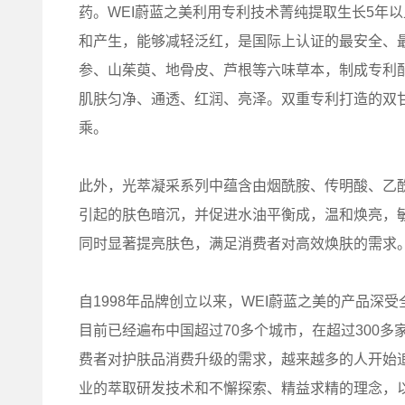
药。WEI蔚蓝之美利用专利技术菁纯提取生长5年
和产生，能够减轻泛红，是国际上认证的最安全、
参、山茱萸、地骨皮、芦根等六味草本，制成专利
肌肤匀净、通透、红润、亮泽。双重专利打造的双
乘。
此外，光萃凝采系列中蕴含由烟酰胺、传明酸、乙
引起的肤色暗沉，并促进水油平衡成，温和焕亮，
同时显著提亮肤色，满足消费者对高效焕肤的需求
自1998年品牌创立以来，WEI蔚蓝之美的产品深
目前已经遍布中国超过70多个城市，在超过300
费者对护肤品消费升级的需求，越来越多的人开始追
业的萃取研发技术和不懈探索、精益求精的理念，