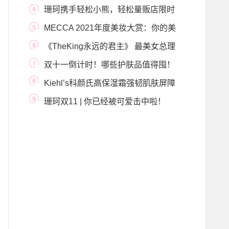
珊珂携手轻松小熊，轻松量贩店限时
开业
MECCA 2021年度美妆大赏：你的美
力，由你决定！
《TheKing永远的君主》 最美女总理
五官精致身材
双十一倒计时！哪些护肤品值得囤！
Kiehl’s科颜氏高保湿霜强韧肌肤屏障
助力梦想起
珊珂双11 | 你已经被可爱击中啦！