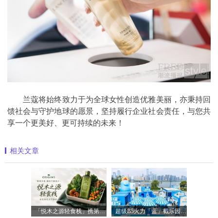
兰蔻将始终致力于为全球女性创造优雅美丽，亦秉持回
馈社会与守护地球的愿景，坚持履行企业社会责任，与您共
享一个更美好、更可持续的未来！
相关文章
「悦木之源轻食栈」携第四代菌菇水轻盈
超级B5火力「蓝」截乐园登陆长沙，理肤