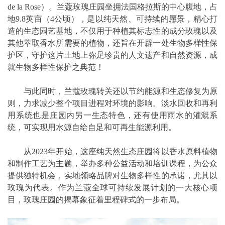
de la Rose）。兰蔻玫瑰庄园坐拥法国格拉斯的中心腹地，占
地9.8英亩（4公顷），是以纯天然、可持续的愿景，精心打
造的生态园艺基地，不仅用于种植其标志性的成分玫瑰以及
其他萃取香水所需要的植物，还旨在开辟一处生物多样性保
护区，守护这片土地上弥足珍贵的人文遗产和自然资源，成
就生物多样性保护之典范！
与此同时，兰蔻玫瑰转关还以节约能源和生态修复为原
则，力求减少整个项目进程对环境的影响。淡水回收和再利
用系统也是庄园内另一生态特色，还有使用雨水的灌溉系
统，可实现用水源自给自足和可再生能源利用。
从2023年开始，这座纯天然生态庄园将以香水原料植物
和制作工艺为主题，举办多种公益活动和培训课程，为公众
提供独特机会，实地领略品牌对生物多样性的承诺，尤其以
玫瑰为代表。作为兰蔻全球可持续发展计划的一大核心项
目，玫瑰庄园的揭幕象征着里程碑式的一步布局。