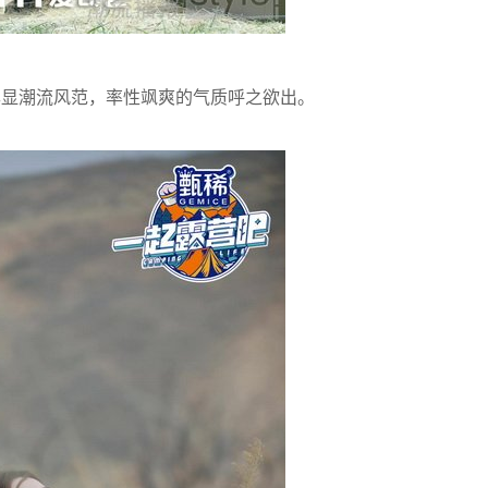
显潮流风范，率性飒爽的气质呼之欲出。