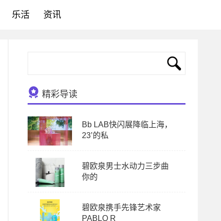
乐活
资讯
精彩导读
Bb LAB快闪展降临上海，
23’的私
碧欧泉男士水动力三步曲
你的
碧欧泉携手先锋艺术家
PABLO R