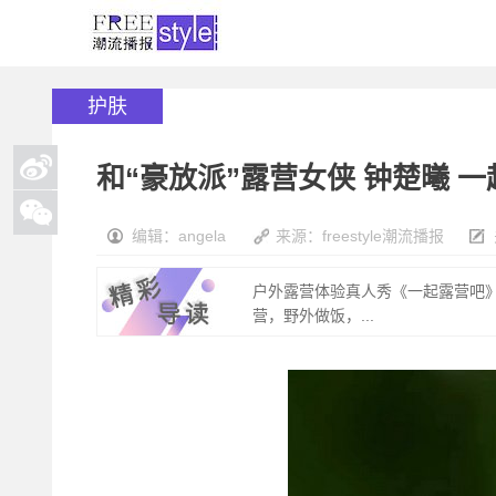
护肤
和“豪放派”露营女侠 钟楚曦 
编辑：angela
来源：freestyle潮流播报
户外露营体验真人秀《一起露营吧
营，野外做饭，...