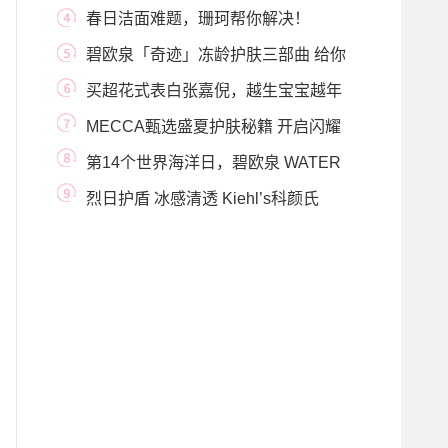
春日洁面难题，珊珂帮你解决！
碧欧泉「奇迹」冻龄护肤三部曲 给你
入秋第一抹
买超花式表白张嘉倪，越生宝宝越年
轻
MECCA甄选盛夏护肤秘籍 开启闪耀
时刻 尽享悠闲时
第14个世界海洋日，碧欧泉 WATER
LOVERS计划启动十
烈日护盾 冰感清透 Kiehl’s科颜氏
「防晒小冰盾」