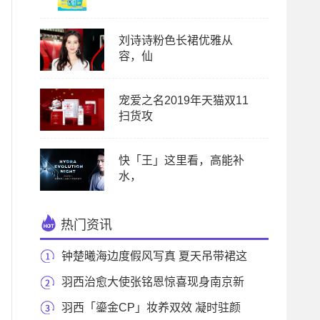
刘诗诗粉色长裙优雅从
容，仙
宠爱之名2019年天猫双11
扫货攻
快「王」这里看，高能补
水，
热门资讯
钟楚曦海边度假风写真 夏天吊带裙这
么穿才好看
羽西治愈大使张铭恩惊喜现身南京新
百 助力表白
羽西「鎏金CP」妆养双效 凝时驻颜