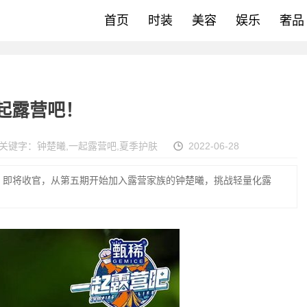
首页
时装
美容
娱乐
奢品
一起露营吧！
关键字：
钟楚曦
,
一起露营吧
,
夏季护肤
2022-06-28
》即将收官，从第五期开始加入露营家族的钟楚曦，挑战轻量化露