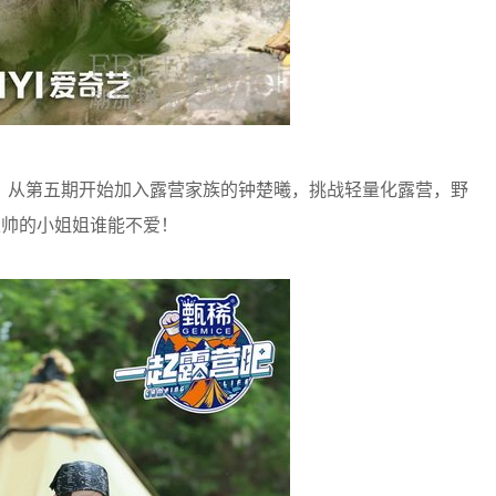
从第五期开始加入露营家族的钟楚曦，挑战轻量化露营，野
又帅的小姐姐谁能不爱！