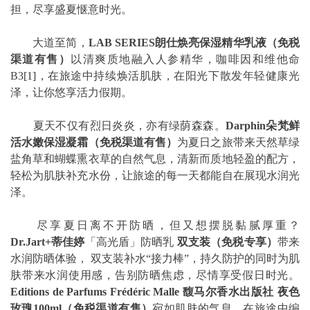
担，尽享盛夏惬意时光。
大道至简，
LAB SERIES
朗仕焕亮保湿精华乳液
（免税
渠道有售）
以清爽质地融入人参精华，咖啡因和维他命
B3
[1]
，在旅途中持续焕活肌肤，在阳光下散发年轻健康光
泽，让你悠享活力假期。
夏天不仅有烈日炎炎，亦有绿荫森森。
Darphin
朵梵鲜
活水嫩保湿凝霜
（免税渠道有售）
为夏日之旅带来天然草绿
盐角草和蝴蝶熏衣草的自然气息，清新而质地轻盈的配方，
轻松为肌肤补充水份，让旅途的每一天都能自在展现水润光
泽。
尽享夏日离不开防晒，但又想摆脱黏腻厚重？
Dr.Jart+
蒂佳婷
「高光盾」防晒乳
双支装
（免税专享）
带来
水润防晒体验， 双支装补水“接力棒”，持久防护的同时为肌
肤带来水润使用感，告别防晒焦虑，尽情享受假日时光。
Editions de Parfums Frédéric Malle
馥马尔香水出版社
夜色
玫瑰
100ml
（免税渠道有售）
宛如肌肤的气息，在旅途中编