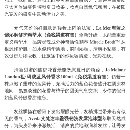
添上一抹红晕。轻妆上阵亦可释放缤纷活力，雅诗兰黛集团
亚太区旅游零售倾献夏日妆备，妆点自然氧气氛围，在被阳
光宠爱的盛夏中跃动活力之美。
元气充盈的好肌肤是轻妆上阵的法宝，
La Mer
海蓝之
谜沁润修护精萃水
（免税渠道有售）
全新升级，以能量重新
定义精华水，品牌灵魂成分神奇活性精萃 Miracle Broth™ 从
根源修护肌；如水似精华质地，瞬间沁融，清爽不粘腻，有
效促进后续吸收，让旅途中的你妆容清透，光彩在线。
清新甜蜜的馥郁花香最能抚慰夏日的烦躁，
Jo Malone
London
祖
·
玛珑蓝风铃香水
100
ml
（免税渠道有售）
仿若一
株点缀了露珠的蓝风铃，充满活力的蓝色花蕾盛开在阴凉林
地间，氤氲淡雅的花香与柿子的甜美气息交织，令你的假日
如蓝风铃般香甜难忘。
发丝飘扬在骄阳下发出耀眼光芒，发梢拂过带来若有似
无的香气，
Aveda
艾梵达丰盈强韧洗发露泡沫型
萃取天然成
分，为头皮带来净澈焕活，清爽的质地滋润着发丝，让秀发