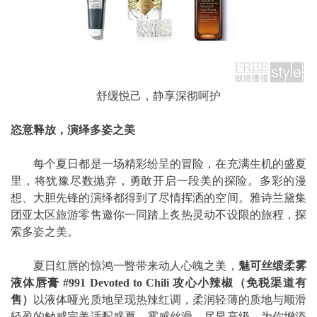
舒缓悦己，静享深彻呵护
恣意释放，演绎多姿之美
每个夏日都是一场精彩纷呈的冒险，在充满生机的盛夏
里，将犹豫尽数抛弃，勇敢开启一段美的探险。多彩的漫
想、大胆先锋的演绎都得到了尽情挥洒的空间。雅诗兰黛集
团亚太区旅游零售邀你一同踏上炙热灵动不设限的旅程，探
索多姿之美。
夏日红唇的惊鸿一瞥带来动人心魄之美，
魅可丝缎柔雾
液体唇膏
#991 Devoted to Chili
攻心小辣椒（免税渠道有
售）
以液体哑光质地呈现热辣红调，柔润轻薄的质地与顺滑
轻盈的触感完美适配盛夏。雾感丝滑，尽显高级，为你增添