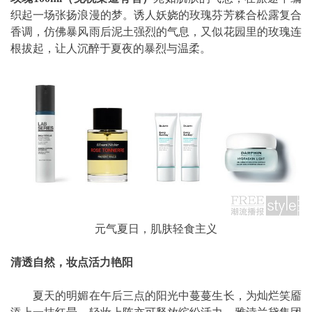
织起一场张扬浪漫的梦。诱人妖娆的玫瑰芬芳糅合松露复合
香调，仿佛暴风雨后泥土强烈的气息，又似花园里的玫瑰连
根拔起，让人沉醉于夏夜的暴烈与温柔。
元气夏日，肌肤轻食主义
清透自然，妆点活力艳阳
夏天的明媚在午后三点的阳光中蔓蔓生长，为灿烂笑靥