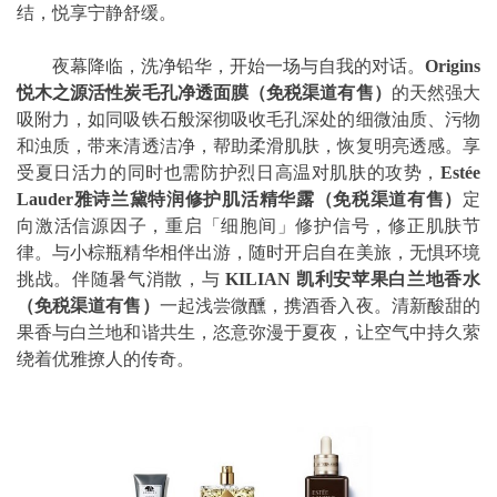
结，悦享宁静舒缓。
夜幕降临，洗净铅华，开始一场与自我的对话。
Origins
悦木之源活性炭毛孔净透面膜
（免税渠道有售）
的天然强大
吸附力，如同吸铁石般深彻吸收毛孔深处的细微油质、污物
和浊质，带来清透洁净，帮助柔滑肌肤，恢复明亮透感。享
受夏日活力的同时也需防护烈日高温对肌肤的攻势，
Estée
Lauder
雅诗兰黛特润修护肌活精华露
（免税渠道有售）
定
向激活信源因子，重启「细胞间」修护信号，修正肌肤节
律。与小棕瓶精华相伴出游，随时开启自在美旅，无惧环境
挑战。伴随暑气消散，与
KILIAN
凯利安苹果白兰地香水
（免税渠道有售）
一起浅尝微醺，携酒香入夜。清新酸甜的
果香与白兰地和谐共生，恣意弥漫于夏夜，让空气中持久萦
绕着优雅撩人的传奇。