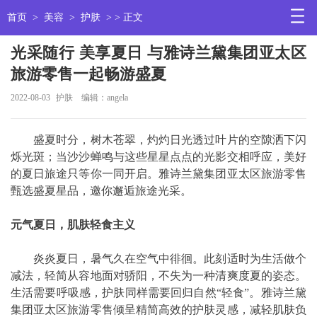
首页
>
美容
>
护肤
> > 正文
光采随行 美享夏日 与雅诗兰黛集团亚太区
旅游零售一起畅游盛夏
2022-08-03
护肤
编辑：angela
盛夏时分，树木苍翠，灼灼日光透过叶片的空隙洒下闪
烁光斑；当沙沙蝉鸣与这些星星点点的光影交相呼应，美好
的夏日旅途只等你一同开启。雅诗兰黛集团亚太区旅游零售
甄选盛夏星品，邀你邂逅旅途光采。
元气夏日，肌肤轻食主义
炎炎夏日，暑气久在空气中徘徊。此刻适时为生活做个
减法，轻简从容地面对骄阳，不失为一种清爽度夏的姿态。
生活需要呼吸感，护肤同样需要回归自然“轻食”。雅诗兰黛
集团亚太区旅游零售倾呈精简高效的护肤灵感，减轻肌肤负