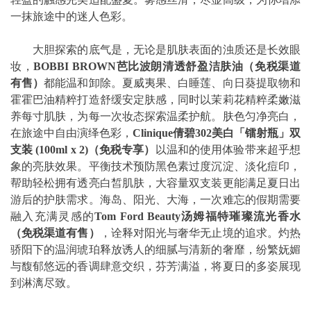
一抹旅途中的迷人色彩。
大胆探索的底气是，无论是肌肤表面的浊质还是长效眼
妆，
BOBBI BROWN
芭比波朗清透舒盈洁肤油（免税渠道
有售）
都能温和卸除。夏威夷果、白睡莲、向日葵提取物和
霍霍巴油精粹打造舒缓安定肤感，同时以茉莉花精粹柔嫩滋
养每寸肌肤，为每一次妆态探索温柔护航。肤色匀净亮白，
在旅途中自由演绎色彩，
Clinique
倩碧
302
美白「镭射瓶」双
支装
(100ml x 2)
（免税专享）
以温和的使用体验带来超乎想
象的亮肤效果。平衡技术预防黑色素过度沉淀、淡化痘印，
帮助轻松拥有透亮白皙肌肤，大容量双支装更能满足夏日出
游后的护肤需求。海岛、阳光、大海，一次难忘的假期需要
融入充满灵感的
Tom Ford Beauty
汤姆福特璀璨流光香水
（免税渠道有售）
，诠释对阳光与奢华无止境的追求。灼热
骄阳下的温润琥珀释放诱人的细腻与清新的奢靡，纷繁妩媚
与馥郁悠远的香调肆意交织，芬芳满溢，将夏日的多姿展现
到淋漓尽致。