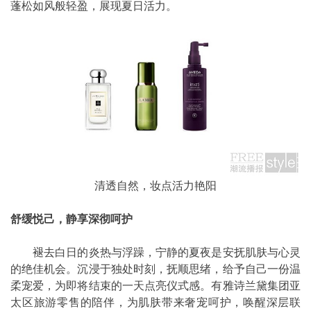
蓬松如风般轻盈，展现夏日活力。
清透自然，妆点活力艳阳
舒缓悦己，静享深彻呵护
褪去白日的炎热与浮躁，宁静的夏夜是安抚肌肤与心灵
的绝佳机会。沉浸于独处时刻，抚顺思绪，给予自己一份温
柔宠爱，为即将结束的一天点亮仪式感。有雅诗兰黛集团亚
太区旅游零售的陪伴，为肌肤带来奢宠呵护，唤醒深层联