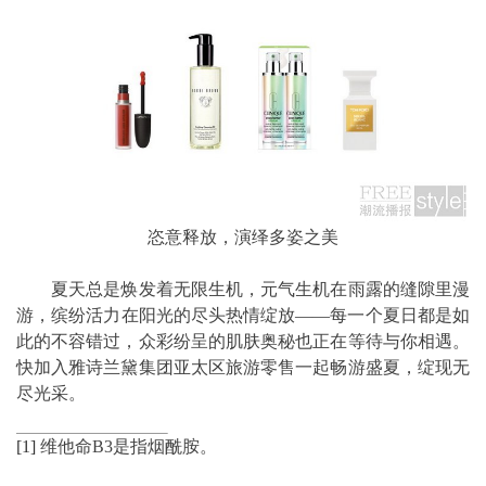
恣意释放，演绎多姿之美
夏天总是焕发着无限生机，元气生机在雨露的缝隙里漫
游，缤纷活力在阳光的尽头热情绽放——每一个夏日都是如
此的不容错过，众彩纷呈的肌肤奥秘也正在等待与你相遇。
快加入雅诗兰黛集团亚太区旅游零售一起畅游盛夏，绽现无
尽光采。
[1]
维他命B3是指烟酰胺。