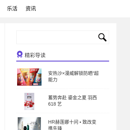
乐活
资讯
精彩导读
安热沙×漫威解锁防晒“超
能力
蓄势奔赴 鎏金之夏 羽西
618 艺
HR赫莲娜十问 • 致改变
携先锋