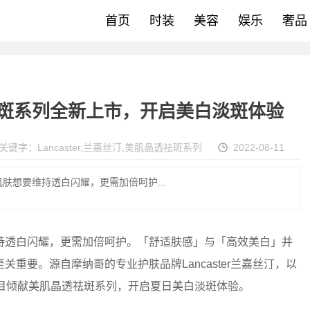
首页
时装
美容
娱乐
奢品
晶透祛斑系列全新上市，开启美白淡斑体验
关键字：
Lancaster
,
兰嘉丝汀
,
美肌晶透祛斑系列
2022-08-11
肤想要维持透白闪耀，更需加倍呵护...
透白闪耀，更需加倍呵护。「舒适肤感」与「高效美白」并
重要。源自摩纳哥的专业护肤品牌Lancaster兰嘉丝汀，以
目倾献美肌晶透祛斑系列，开启夏日美白淡斑体验。