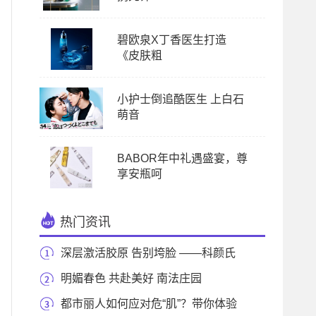
碧欧泉X丁香医生打造
《皮肤粗
小护士倒追酷医生 上白石
萌音
BABOR年中礼遇盛宴，尊
享安瓶呵
热门资讯
深层激活胶原 告别垮脸 ——科颜氏
高浓维C玻尿
明媚春色 共赴美好 南法庄园
（PANIER DES SENS）女神
都市丽人如何应对危“肌”？带你体验