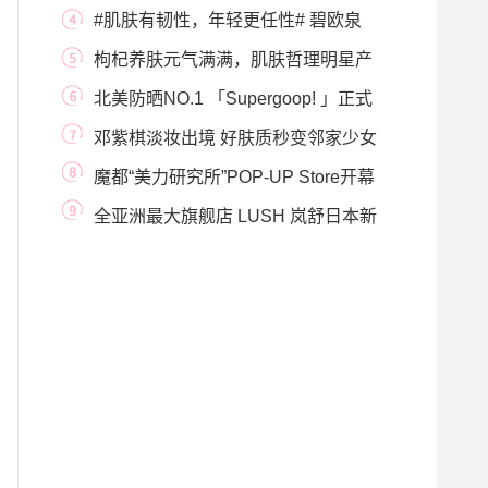
“沉浸式
#肌肤有韧性，年轻更任性# 碧欧泉
「奇迹水」助
枸杞养肤元气满满，肌肤哲理明星产
品「布丁洁
北美防晒NO.1 「Supergoop! 」正式
进军中国市场
邓紫棋淡妆出境 好肤质秒变邻家少女
魔都“美力研究所”POP-UP Store开幕
《美丽急救室
全亚洲最大旗舰店 LUSH 岚舒日本新
宿店盛大开幕