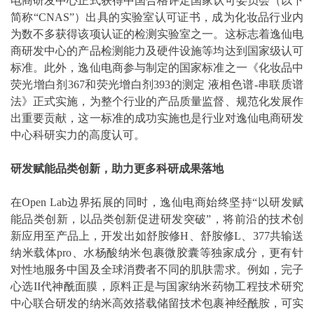
电商研发中心正式获得中国合格评定国家认可委员会（以下
简称“CNAS”）出具的实验室认可证书，成为化妆品行业内
为数不多获得该项认证的检测实验室之一。这标志着逸仙电
商研发中心的产品检测能力及硬件设施等均达到国家级认可
标准。此外，逸仙电商参与制定的国家标准之一《化妆品中
荧光增白剂367和荧光增白剂393的测定 液相色谱-串联质谱
法》正式实施，为整个行业的产品质量监督、规范化发展作
出重要贡献，这一标准的成功实施也是行业对逸仙电商研发
中心科研实力的高度认可。
研发赋能品类创新，助力更多科研成果落地
在Open Lab边界拓展的同时，逸仙电商始终坚持“以研发赋
能品类创新，以品类创新促进研发突破”，将前沿的技术创
新应用至产品上，开发出如舒胺修H、舒胺修L、377共输送
纳米载体pro、水杨酸纳米包裹微胶囊等独家成分，更有针
对性地服务中国及全球消费者不同的肌肤需求。例如，完子
心选II代神酰面膜，原料正是与国家纳米药物工程技术研究
中心联合研发的纳米高效搭载储留技术包裹神经酰胺，可实