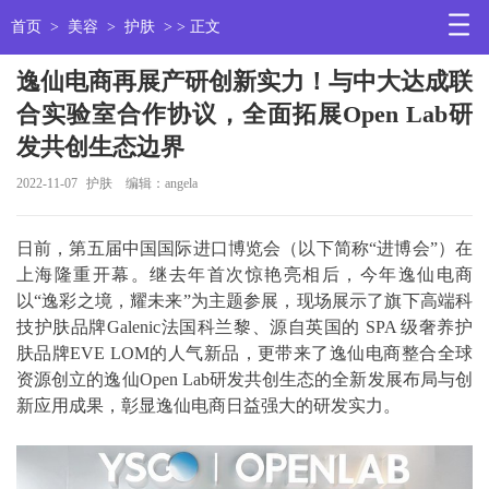
首页
>
美容
>
护肤
> > 正文
逸仙电商再展产研创新实力！与中大达成联
合实验室合作协议，全面拓展Open Lab研
发共创生态边界
2022-11-07
护肤
编辑：angela
日前，第五届中国国际进口博览会（以下简称“进博会”）在
上海隆重开幕。继去年首次惊艳亮相后，今年逸仙电商
以“逸彩之境，耀未来”为主题参展，现场展示了旗下高端科
技护肤品牌Galenic法国科兰黎、源自英国的 SPA 级奢养护
肤品牌EVE LOM的人气新品，更带来了逸仙电商整合全球
资源创立的逸仙Open Lab研发共创生态的全新发展布局与创
新应用成果，彰显逸仙电商日益强大的研发实力。