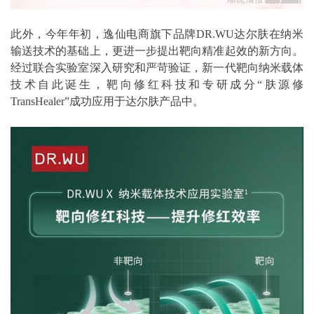
此外，今年年初，逸仙电商旗下品牌DR.WU达尔肤在纳米
输送技术的基础上，更进一步提出靶向精准起效的新方向。
经过联合实验室深入研究和严苛验证，新一代靶向纳米载体
技术自此诞生，靶向修红科技和专研成分“肤源修
TransHealer”成功应用于达尔肤产品中。