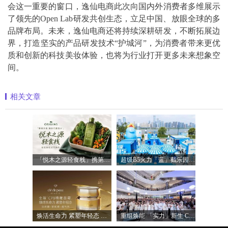
会这一重要的窗口，逸仙电商此次向国内外消费者多维展示
了领先的Open Lab研发共创生态，立足中国、放眼全球的多
品牌布局。未来，逸仙电商还将持续深耕研发，不断拓展边
界，打造坚实的产品研发技术“护城河”，为消费者带来更优
质和创新的科技美妆体验，也将为行业打开更多未来想象空
间。
相关文章
「悦木之源轻食栈」携第四代菌菇水轻盈
超级B5火力「蓝」截乐园登陆长沙，理肤
焕活生命力 紧塑年轻态 全新「CPB精雕面
重组焕能 「实力」新生 Clinique倩碧携手品