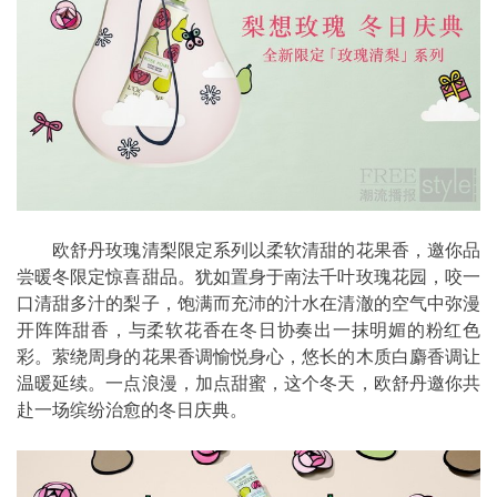
欧舒丹玫瑰清梨限定系列以柔软清甜的花果香，邀你品
尝暖冬限定惊喜甜品。犹如置身于南法千叶玫瑰花园，咬一
口清甜多汁的梨子，饱满而充沛的汁水在清澈的空气中弥漫
开阵阵甜香，与柔软花香在冬日协奏出一抹明媚的粉红色
彩。萦绕周身的花果香调愉悦身心，悠长的木质白麝香调让
温暖延续。一点浪漫，加点甜蜜，这个冬天，欧舒丹邀你共
赴一场缤纷治愈的冬日庆典。