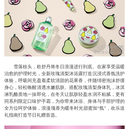
雪落枝头，欧舒丹将冬日浪漫进行到底。在家享受温暖
治愈的护理时光，全新玫瑰清梨沐浴露打造沉浸式香氛洗护
体验，呼吸间充盈着柔软清甜的花果香，伴随绵密泡沫舒缓
身心，轻松唤醒清透水嫩肌肤。搭配玫瑰清梨身体乳，冰淇
淋乳酪质地一抹即化，在冬天让肌肤轻盈水润不粘腻，更有
同系列限定口味护手霜，为你带来沐浴、身体与手部护理的
全方位呵护体验，浪漫瑰香为暖冬时光甜蜜加“氛”，欢乐送
礼指南打造节日礼赠首选。