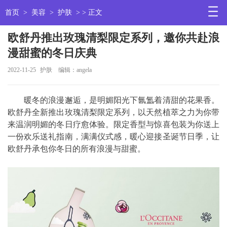
首页
>
美容
>
护肤
> > 正文
欧舒丹推出玫瑰清梨限定系列，邀你共赴浪
漫甜蜜的冬日庆典
2022-11-25
护肤
编辑：angela
暖冬的浪漫邂逅，是明媚阳光下氤氲着清甜的花果香。
欧舒丹全新推出玫瑰清梨限定系列，以天然植萃之力为你带
来温润明媚的冬日疗愈体验。限定香型与惊喜包装为你送上
一份欢乐送礼指南，满满仪式感，暖心迎接圣诞节日季，让
欧舒丹承包你冬日的所有浪漫与甜蜜。