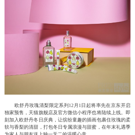
欧舒丹玫瑰清梨限定系列12月1日起将率先在京东开启
独家预售，天猫旗舰店及官方微信小程序也将陆续上线。即
刻加入欧舒丹冬日庆典，让缤纷童趣的插画包裹住玫瑰的柔
软与香梨的清甜，打包冬日专属浪漫与甜蜜，在年末礼遇季
为家人与朋友送上独一无二的温暖心意。