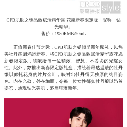
CPB肌肤之钥晶致赋活精华露 花愿新春限定版「昵称：钻
光精华」
售价：1980RMB/50mL
正值新春佳节之际，CPB肌肤之钥倾呈新年臻礼，以隽
美牡丹耀启鸿运新春。将CPB肌肤之钥晶致赋活精华露花愿
新春限定版，臻献给每一位精致、智慧、不妥协的光耀女
性。此外，亦推出新春限定版礼盒，描绘着昂然盛放的牡丹
缀以倾托花身的片片金叶，映衬出牡丹得天独厚的绚目姿
色。内在充盈，外在绚丽，令每一位女性都如牡丹般以昂首
姿态，焕现钻光美肌，盛启璀璨新年。