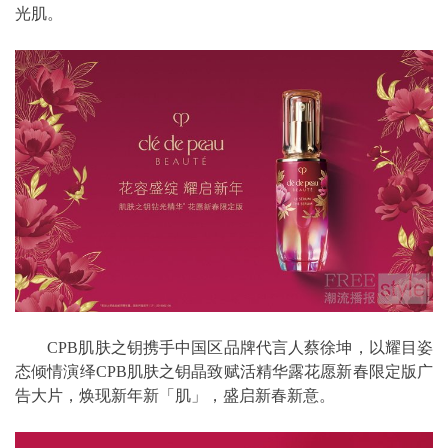
光肌。
CPB肌肤之钥携手中国区品牌代言人蔡徐坤，以耀目姿
态倾情演绎CPB肌肤之钥晶致赋活精华露花愿新春限定版广
告大片，焕现新年新「肌」，盛启新春新意。