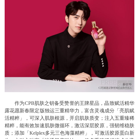
作为CPB肌肤之钥备受赞誉的王牌星品，晶致赋活精华
露花愿新春限定版独运三重精华力，富含灵魂成分「亮肌赋
活精粹」，可深入肌肤根源，开启肌肤质变；注入五重臻稀
精粹，能有效加速肌肤微循环，激活深层胶原，强韧维稳肤
质；添加「Kelplex多元三色海藻精粹」，可激活胶原蛋白新