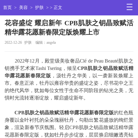
首页
>
美容
>
护肤
> > 正文
花容盛绽 耀启新年 CPB肌肤之钥晶致赋活
精华露花愿新春限定版焕耀上市
2022-12-26
护肤
编辑：angela
2022年12月，殿堂级美妆奢品Clé de Peau Beauté肌肤之
钥携手艺术家Tashi Tsering，倾呈
CPB肌肤之钥晶致赋活精
华露花愿新春限定版
，汲牡丹之华美，以一袭新装焕耀上
市。春意正浓，牡丹以雍容华贵的盛绽之姿，尽书花中之王
的绝代风华，犹如每位女性于生命不同阶段的钻光之美，无
惧时光流转逐渐绽放，耀启盛绽新年。
CPB肌肤之钥晶致赋活精华露花愿新春限定版
的红色瓶
身覆以金叶衬托的朵朵瑰丽牡丹，勾勒出繁花盛放的绚烂景
象，渲染新春节庆氛围。轻启CPB肌肤之钥晶致赋活精华露
花愿新春限定版，犹如牡丹步步绽放，层层焕启细嫩透亮钻