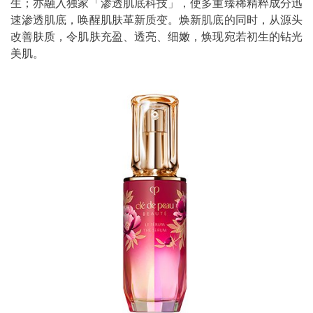
生；亦融入独家「渗透肌底科技」，使多重臻稀精粹成分迅
速渗透肌底，唤醒肌肤革新质变。焕新肌底的同时，从源头
改善肤质，令肌肤充盈、透亮、细嫩，焕现宛若初生的钻光
美肌。