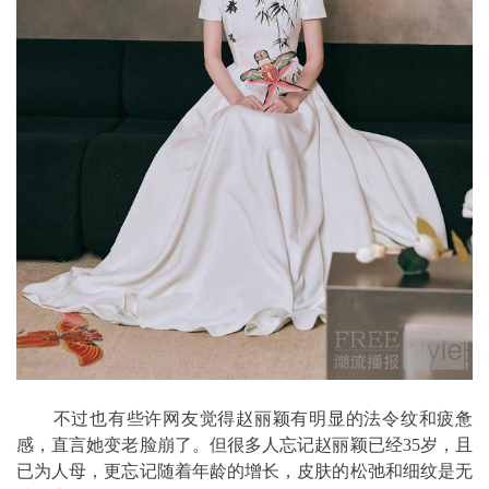
不过也有些许网友觉得赵丽颖有明显的法令纹和疲惫
感，直言她变老脸崩了。但很多人忘记赵丽颖已经35岁，且
已为人母，更忘记随着年龄的增长，皮肤的松弛和细纹是无