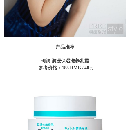
产品推荐
珂润 润浸保湿滋养乳霜
参考价格：
188 RMB
/
40
g