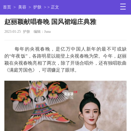
首页
>
美容
>
护肤
> > 正文
赵丽颖献唱春晚 国风裙端庄典雅
2023-01-25
护肤
编辑：Juna
每年的央视春晚，是亿万中国人新年的最不可或缺
的“年夜饭”，各路明星以能登上央视春晚为荣。今年，赵丽
颖在央视春晚亮相了两次，除了开场合唱外，还有独唱歌曲
《满庭芳国色》，可谓赚足了眼球。