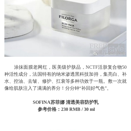
涂抹面膜老网红，医美级护肤品，NCTF活肤复合物50
种活性成分，法国特有的纳米渗透黑科技加持，集亮白、补
水、控油、去皱、修护、扛衰等多种功效于一瓶。敷一次就
像给肌肤注入了满满的养分！分分钟“补回好气色”。
SOFINA苏菲娜 清透美容防护乳
参考价格：230
RMB
/
30
ml