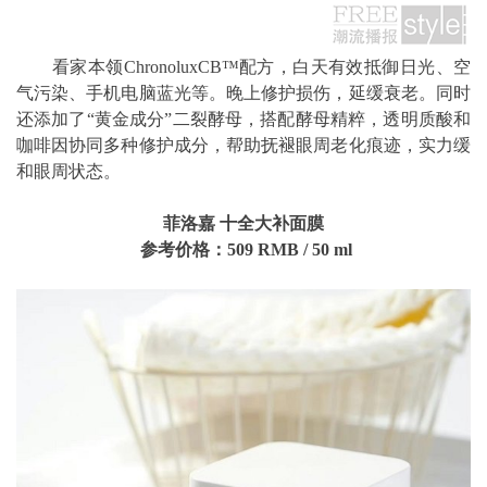
看家本领ChronoluxCB™配方，白天有效抵御日光、空
气污染、手机电脑蓝光等。晚上修护损伤，延缓衰老。同时
还添加了“黄金成分”二裂酵母，搭配酵母精粹，透明质酸和
咖啡因协同多种修护成分，帮助抚褪眼周老化痕迹，实力缓
和眼周状态。
菲洛嘉 十全大补面膜
参考价格：509
RMB
/ 50
ml