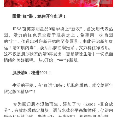
限量“红”装，稳住开年红运！
IPSA茵芙莎明星品0精华换上“新衣”，首次用代表热
烈、活力的红色完全覆于瓶身之上，希望用一抹热烈
的“红”，传递出对崭新开始的至美愿景，由此开启新年红
运！清0“肌内毒”，焕活肌肤红润光采，实力稳住净透肌。
这不仅是肌肤状态的清0再发出，更是清除生活中一切负面
情绪的美好愿望。 从0开始，“牛”转新肌。
肌肤清0，稳进2021！
生活的平稳，有“红运”加持；肌肤的维稳，就交给新年
限定版“0精华*”！
专为回归肌本澄澈而生，添加了“0（Zero）-复合成
分”，有效舒缓稳定肌肤，调节水盐分平衡和循环，促进内
循环和后续吸收。先清后补，远离闭口，粗糙等肌肤问题，