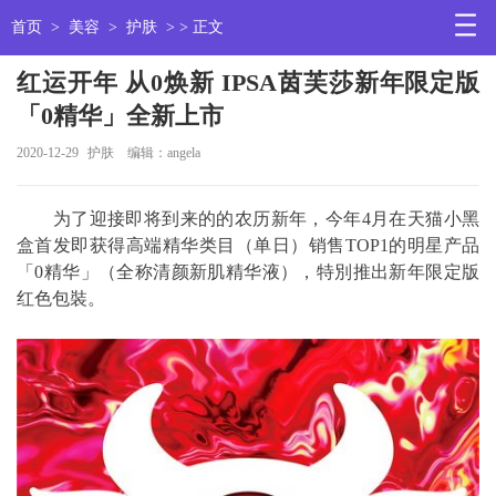
首页
>
美容
>
护肤
> > 正文
红运开年 从0焕新 IPSA茵芙莎新年限定版
「0精华」全新上市
2020-12-29
护肤
编辑：angela
为了迎接即将到来的的农历新年，今年4月在天猫小黑
盒首发即获得高端精华类目（单日）销售TOP1的明星产品
「0精华」（全称清颜新肌精华液），特別推出新年限定版
红色包裝。