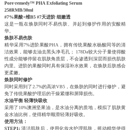
Pore·remedy™ PHA Exfoliating Serum
258RMB/30ml
#7%
果酸+维B5 #7天进阶 细嫩透
这是一瓶在焕肤同时不易伤肤、并起到修护作用的安酸精
华。
焕肤不易伤肤
精华采用7%进阶果酸PHA，拥有传统果酸水杨酸同等的清
洁效果，能够去油去黑头净毛孔； 178Da较大分子量使得酸
性成分能够停留在肌肤角质层，不会渗透到深层而损伤肌肤
内里。进阶的果酸同时具有保湿补水效果，在焕肤后肤感会
更柔嫩。
焕肤同时修护
同时采用到了2.7%的高浓VB5，在焕肤的同时进行修护，避
免了传统果酸护理后的干燥紧绷和屏障损伤。
水油平衡 轻薄快吸收
采用了10%澳洲坚果油，是水油分离的质地，模拟了肌肤黄
金水油比例，使得精华顺滑轻薄好吸收。
使用方法：
STEP1:
清洁肌肤后，使用化妆水护理肌肤，摇动精华使得