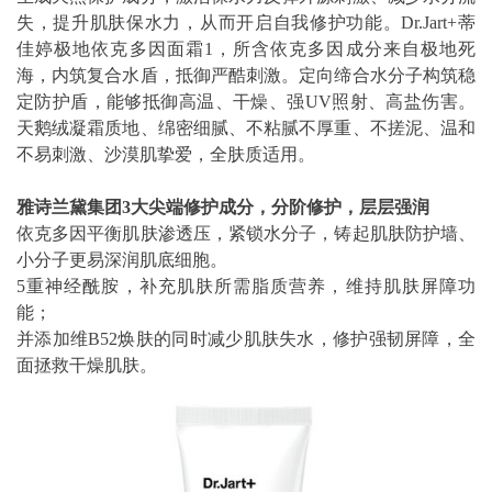
失，提升肌肤保水力，从而开启自我修护功能。Dr.Jart+蒂
佳婷极地依克多因面霜1，所含依克多因成分来自极地死
海，内筑复合水盾，抵御严酷刺激。定向缔合水分子构筑稳
定防护盾，能够抵御高温、干燥、强UV照射、高盐伤害。
天鹅绒凝霜质地、绵密细腻、不粘腻不厚重、不搓泥、温和
不易刺激、沙漠肌挚爱，全肤质适用。
雅诗兰黛集团3大尖端修护成分，分阶修护，层层强润
依克多因平衡肌肤渗透压，紧锁水分子，铸起肌肤防护墙、
小分子更易深润肌底细胞。
5重神经酰胺，补充肌肤所需脂质营养，维持肌肤屏障功
能；
并添加维B52焕肤的同时减少肌肤失水，修护强韧屏障，全
面拯救干燥肌肤。