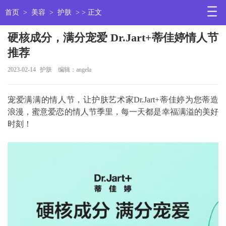
首页
>
美容
>
护肤
> > 正文
硬核成分，满分宠爱 Dr.Jart+蒂佳婷情人节
推荐
2023-02-14
护肤
编辑：angela
宠爱满满的情人节，让护肤艺术家Dr.Jart+蒂佳婷为您蒂造
浪漫，蜜意爱恋的情人节季里，每一天都是幸福满溢的美好
时刻！