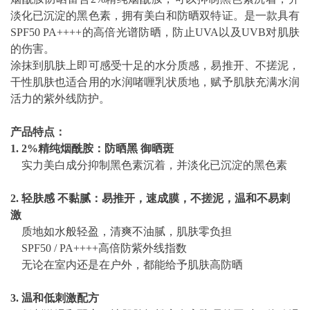
淡化已沉淀的黑色素，拥有美白和防晒双特证。是一款具有
SPF50 PA++++的高倍光谱防晒，防止UVA以及UVB对肌肤
的伤害。
涂抹到肌肤上即可感受十足的水分质感，易推开、不搓泥，
干性肌肤也适合用的水润啫喱乳状质地，赋予肌肤充满水润
活力的紫外线防护。
产品特点：
1. 2%
精纯烟酰胺：防晒黑 御晒斑
实力美白成分抑制黑色素沉着，并淡化已沉淀的黑色素
2.
轻肤感 不黏腻：易推开，速成膜，不搓泥，温和不易刺
激
质地如水般轻盈，清爽不油腻，肌肤零负担
SPF50 / PA++++高倍防紫外线指数
无论在室内还是在户外，都能给予肌肤高防晒
3.
温和低刺激配方