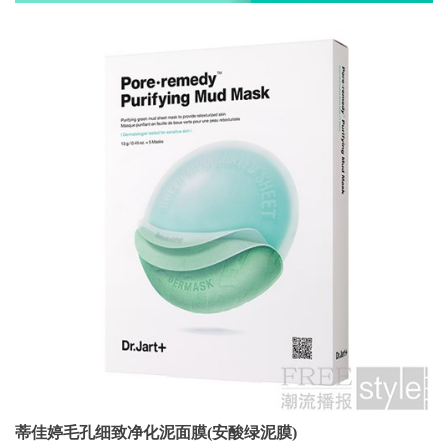
蒂佳婷毛孔细致净化泥面膜(安酸绿泥膜)