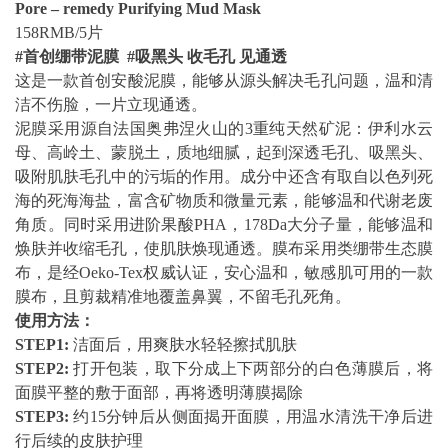
Pore – remedy Purifying Mud Mask
158RMB/5片
#
首创绷带泥膜 #吸黑头 收毛孔 见通透
这是一款首创安酸泥膜，能够从源头解决毛孔问题，温和清
洁不伤脸，一片立现通透。
泥膜采用源自法国奥弗涅火山的3重纯天然矿泥：伊利水云
母、高岭土、蒙脱土，质地细腻，起到深透毛孔、吸黑头、
吸附肌肤毛孔中的污垢的作用。成分中还含有取自以色列死
海的死海海盐，富含矿物质和微量元素，能够温和代谢老废
角质。同时采用进阶果酸PHA，178Da大分子量，能够温和
焕肤并收缩毛孔，使肌肤焕现通透。膜布采用类绷带生态膜
布，是经Oeko-Tex权威认证，安心温和，敏感肌可用的一款
膜布，且剪裁精准地覆盖鼻翼，不留毛孔死角。
使用方法：
STEP1:
洁面后，用爽肤水轻轻擦拭肌肤
STEP2:
打开包装，取下分成上下两部分的白色薄膜后，将
面膜平整的敷于面部，再将透明薄膜揭除
STEP3:
约15分钟后从侧面揭开面膜，用温水清洗干净后进
行后续的皮肤护理