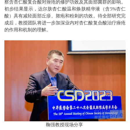
察含杏仁酸复合酸对痤疮的修护功效及其面部菌群的影响。
初步结果显示，达尔肤杏仁酸温和焕肤精华液（含5%杏仁
酸）具有减轻面部丘疹、脓疱和粉刺的功效。待全部研究完
成后，教授团队将进一步加深业内对杏仁酸复合酸治疗痤疮
的作用和机制的理解。
鞠强教授现场分享