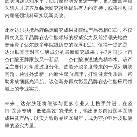
皮肤问题认知水平，助力痤疮研究更进一步，更为全国年轻
医研人才培养及临床研究落地提供有力的支持，或将推动国
内痤疮领域科研实现新突破。
此次达尔肤携品牌临床研究成果及院线产品亮相CSD，不仅
再次突显了品牌在杏仁酸领域的权威实力及前沿领先地位，
更诠释了达尔肤多年院线历史的深厚积淀。值得一提的是，
达尔肤基于对杏仁酸成分的最新研究成果，在7月同步上市
杏仁酸王牌家族又一新品——杏仁酸净透抛光精粹水。该产
品主要针对角质过度分化、皮脂分泌多度带来的一系列肌肤
问题，通过外焕新、内新生双向调理，打造健康角质层，帮
助养成细腻光泽肌。该创新亦再次彰显品牌在杏仁酸应用领
域上的专业实力。
未来，达尔肤还将继续与更多专业人士携手并进，在坚
持“医师专研，低敏高效”的理念下，输出更多前沿医学医研
成果及产品，以实力致敬品牌20周年，成为守护亚洲皮肤健
康的坚实力量。