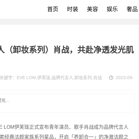
首页
时装
美容
娱乐
奢品
言人（卸妆系列）肖战，共赴净透发光肌
关键字：
EVE LOM
,
伊芙珑
,
品牌代言人
,
卸妆系列
,
肖战
2023-09-
...
E LOM伊芙珑正式宣布青年演员、歌手肖战成为品牌代言人
，探索经典洁颜家族系列星品，开启「养卸合一」的净澈洁颜之