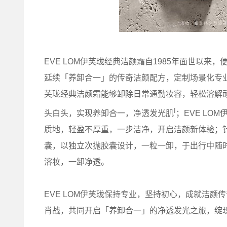
EVE LOM伊芙珑经典洁颜霜自1985年面世以来
延续「养卸合一」的传奇洁颜配方，定制场景化专业
芙珑经典洁颜霜能够卸除日常通勤妆容，轻松溶解
I
头白头，实现养卸合一，净透发光肌
；EVE L
质地，轻盈不厚重，一步洁净，开启洁颜新体验；针
囊，以独立次抛胶囊设计，一粒一卸，于出行中随
溶妆，一卸净透。
EVE LOM伊芙珑保持专业，坚持初心，成就洁颜
肖战，共同开启「养卸合一」的净透发光之旅，绽