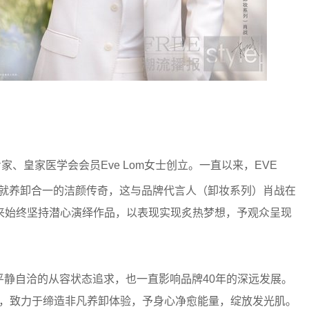
专家、皇家医学会会员Eve Lom女士创立。一直以来，EVE
就养卸合一的洁颜传奇，这与品牌代言人（卸妆系列）肖战在
来始终坚持潜心演绎作品，以表现实现炙热梦想，予观众呈现
心平静自洽的从容状态追求，也一直影响品牌40年的深远发展。
灵感，致力于缔造非凡养卸体验，予身心净愈能量，绽放发光肌。