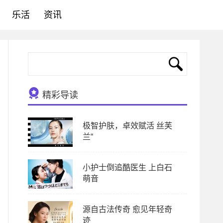
乐活
资讯
精彩导读
极智护肤，卓效赋活 丝芙
兰“
小护士倒追酷医生 上白石
萌音
源自古法传奇 愈见年轻奇
迹