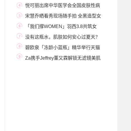
谢抬爱”
悦可丽出席中华医学会全国皮肤性病
学术年会，
宋慧乔晒看秀现场随手拍 全黑造型女
王气场拉满
「我们撑WOMEN」羽西3.8共筑女
性支撑力量
没有这瓶水，肌肤如何安心过夏天？
碧欧泉「冻龄小蓝瓶」精华举行天猫
Club启动仪式
Za携手Jeffrey董又霖解锁无滤镜美肌
奥秘