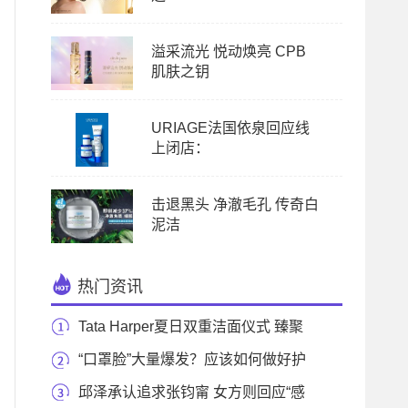
溢采流光 悦动焕亮 CPB
肌肤之钥
URIAGE法国依泉回应线
上闭店：
击退黑头 净澈毛孔 传奇白
泥洁
热门资讯
Tata Harper夏日双重洁面仪式 臻聚
天然净肤力，焕
“口罩脸”大量爆发？应该如何做好护
肤？
邱泽承认追求张钧甯 女方则回应“感