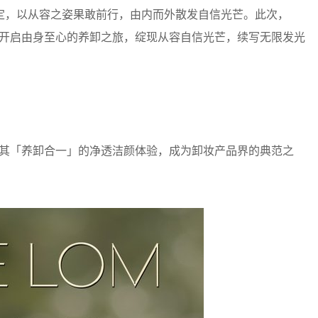
定，以从容之姿果敢前行，由内而外散发自信光芒。此次，
肖战开启由身至心的养卸之旅，绽现从容自信光芒，续写无限发光
，及其「养卸合一」的净透洁颜体验，成为卸妆产品界的典范之