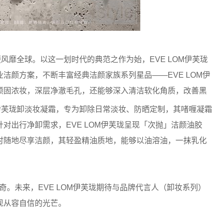
，便风靡全球。以这一划时代的典范之作为始，EVE LOM伊芙珑
洁颜方案，不断丰富经典洁颜家族系列星品——EVE LOM伊
顽固浓妆，深层净澈毛孔，还能够深入清洁软化角质，改善黑
OM伊芙珑卸淡妆凝霜，专为卸除日常淡妆、防晒定制，其啫喱凝霜
对出行净卸需求，EVE LOM伊芙珑呈现「次抛」洁颜油胶
时随地尽享洁颜，其轻盈精油质地，能够以油溶油，一抹乳化
传奇。未来，EVE LOM伊芙珑期待与品牌代言人（卸妆系列）
现从容自信的光芒。