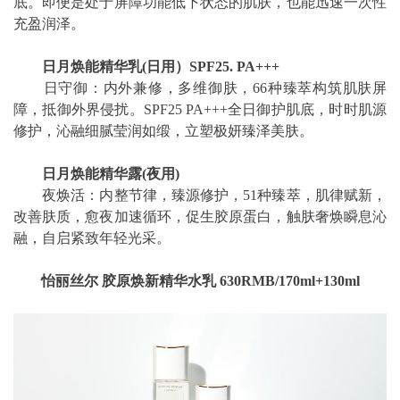
底。即便是处于屏障功能低下状态的肌肤，也能迅速一次性
充盈润泽。
日月焕能精华乳(日用）SPF25. PA+++
日守御：内外兼修，多维御肤，66种臻萃构筑肌肤屏
障，抵御外界侵扰。SPF25 PA+++全日御护肌底，时时肌源
修护，沁融细腻莹润如缎，立塑极妍臻泽美肤。
日月焕能精华露(夜用)
夜焕活：内整节律，臻源修护，51种臻萃，肌律赋新，
改善肤质，愈夜加速循环，促生胶原蛋白，触肤奢焕瞬息沁
融，自启紧致年轻光采。
怡丽丝尔 胶原焕新精华水乳 630RMB/170ml+130ml