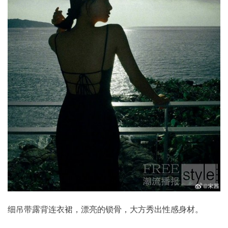
细吊带露背连衣裙，漂亮的锁骨，大方秀出性感身材。