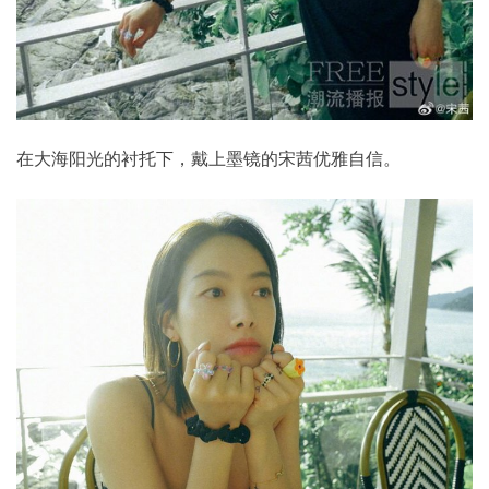
在大海阳光的衬托下，戴上墨镜的宋茜优雅自信。