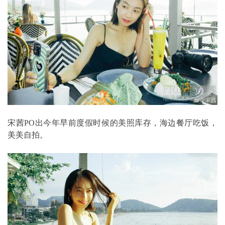
宋茜PO出今年早前度假时候的美照库存，海边餐厅吃饭，
美美自拍。