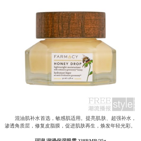
混油肌补水首选，敏感肌适用。提亮肌肤、超强补水，
渗透角质层，修复皮脂膜，促进肌肤再生，焕发年轻光彩。
珂润 润浸保湿眼霜 238RMB/25g