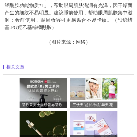
经酰胺功能物质*1」，帮助眼周肌肤滋润有光泽，因干燥而
产生的细纹不易明显。建议睡前使用，帮助眼周肌肤集中滋
润；妆前使用，眼周妆容可更易贴合不易卡纹。（*1鲸蜡
基-PG羟乙基棕榈酰胺）
（图片来源：网络）
相关文章
碧欧泉男士重磅发布碧欧泉「X」男士系列
三伏天“超长待机”40天|花王四重守护助