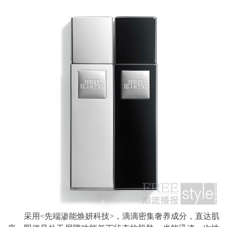
采用<先端渗能焕妍科技>，滴滴密集奢养成分，直达肌