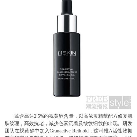
蕴含高达2.5%的视黄醇含量，以高浓度精萃配方修复肌
肤纹理，高效抗老，减少色素沉着及皱纹细纹的出现。研发
团队在视黄醇中加入Granactive Retinoid，这种维A活性物拥