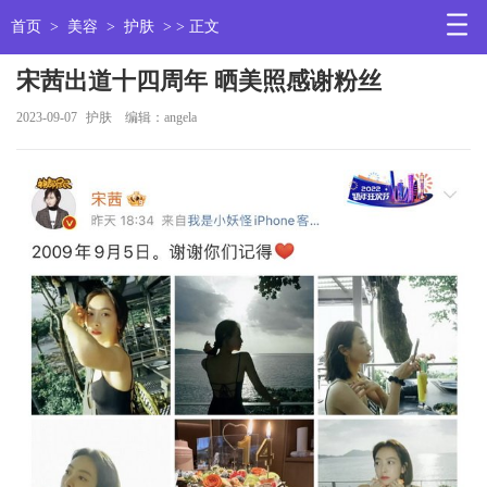
首页
>
美容
>
护肤
> > 正文
宋茜出道十四周年 晒美照感谢粉丝
2023-09-07
护肤
编辑：angela