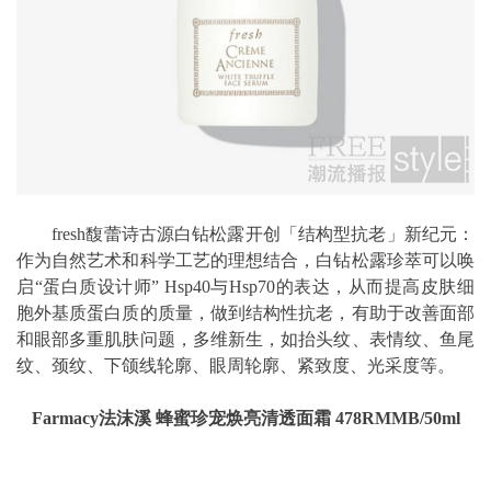
fresh馥蕾诗古源白钻松露开创「结构型抗老」新纪元：
作为自然艺术和科学工艺的理想结合，白钻松露珍萃可以唤
启“蛋白质设计师” Hsp40与Hsp70的表达，从而提高皮肤细
胞外基质蛋白质的质量，做到结构性抗老，有助于改善面部
和眼部多重肌肤问题，多维新生，如抬头纹、表情纹、鱼尾
纹、颈纹、下颌线轮廓、眼周轮廓、紧致度、光采度等。
Farmacy法沫溪 蜂蜜珍宠焕亮清透面霜 478RMMB/50ml