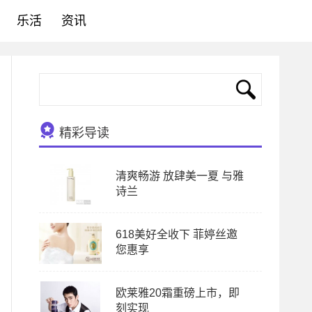
乐活
资讯
精彩导读
清爽畅游 放肆美一夏 与雅
诗兰
618美好全收下 菲婷丝邀
您惠享
欧莱雅20霜重磅上市，即
刻实现