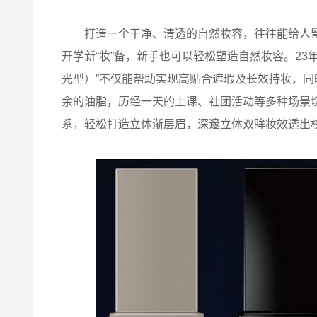
打造一个干净、清透的自然妆容，往往能给人留下
开学新“妆”备，新手也可以轻松塑造自然妆容。23
光型）”不仅能帮助实现高贴合遮瑕及长效持妆，
余的油脂，历经一天的上课、社团活动等多种场景切换
系，轻松打造立体渐层眉，深邃立体双眸妆效透出