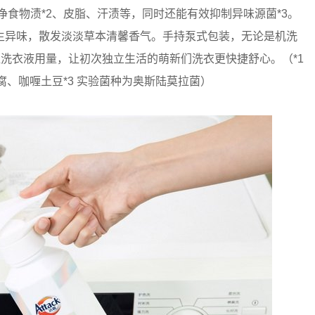
净食物渍*2、皮脂、汗渍等，同时还能有效抑制异味源菌*3。
生异味，散发淡淡草本清馨香气。手持泵式包装，无论是机洗
握洗衣液用量，让初次独立生活的萌新们洗衣更快捷舒心。（*1
腐、咖喱土豆*3 实验菌种为奥斯陆莫拉菌）