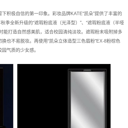
积极自信的第一印象。彩妆品牌KATE“凯朵”提供了丰富的
年秋季全新升级的“遮瑕粉底液（光泽型）”、“遮瑕粉底液（半哑
同时能打造自然感美肌，适合校园清纯淡妆。遮瑕粉末吸附掉多
也不易脱妆。再使用“凯朵立体造型三色眉粉”EX-8粉棕色
校园气质的少女感。