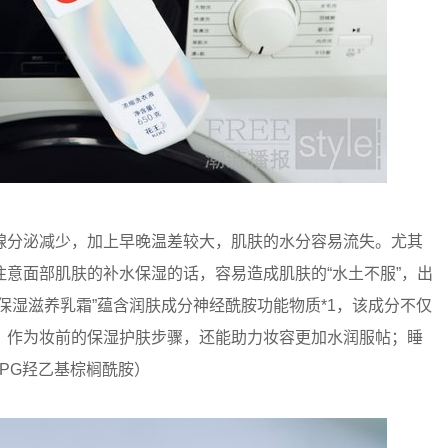
分泌减少，加上早晚温差较大，肌肤的水分容易流失。尤其
意面部肌肤的补水保湿的话，容易造成肌肤的“水土不服”，出
保湿滋养乳霜”蕴含润肤成分神经酰胺功能物质*1，该成分不仅
，作为妆前的保湿护肤步骤，还能助力妆容更加水润服帖；睡
-PG羟乙基棕榈酰胺）