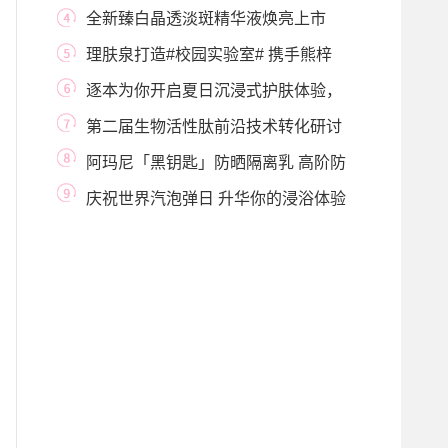
YOKIA 008卸妆
全新臻白晶透淡斑精华液焕亮上市
URARA悠莱，就
理肤泉打造#校园实验室# 携手熊梓
淇与你一起
逐本为你开启夏日沉浸式护肤体验，
聆听养护肌
第二届生物活性肽前沿技术转化研讨
会顺利召开
阿玛尼「黑钥匙」防晒隔离乳 高阶防
晒 全新上市
庆祝世界汽泡弹日 升华你的浸浴体验