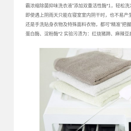
霸浓缩除菌抑味洗衣液”添加双重活性酶*1，轻松洗
即使遇上阴雨天只能在寝室室内阴干时，也不易产
还是手洗贴身衣物及特殊面料衣物，都可“精准”把
蛋白酶、淀粉酶*2 实验污渍为：红烧猪蹄、麻辣豆