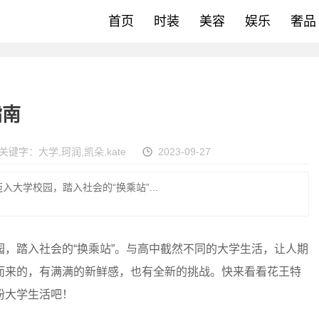
首页
时装
美容
娱乐
奢品
指南
关键字：
大学
,
珂润
,
凯朵
,
kate
2023-09-27
大学校园，踏入社会的“换乘站”...
踏入社会的“换乘站”。与高中截然不同的大学生活，让人期
而来的，有满满的新鲜感，也有全新的挑战。快来看看花王特
纷大学生活吧！