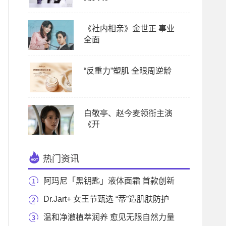
《社内相亲》金世正 事业
全面
“反重力”塑肌 全眼周逆龄
白敬亭、赵今麦领衔主演
《开
热门资讯
阿玛尼「黑钥匙」液体面霜 首款创新
型液态面霜
Dr.Jart+ 女王节甄选 “蒂”造肌肤防护
力
温和净澈植萃润养 愈见无限自然力量