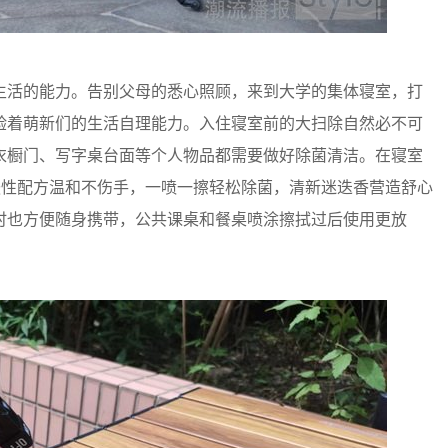
活的能力。告别父母的悉心照顾，来到大学的集体寝室，打
验着萌新们的生活自理能力。入住寝室前的大扫除自然必不可
衣橱门、写字桌台面等个人物品都需要做好除菌清洁。在寝室
酸性配方温和不伤手，一喷一擦轻松除菌，清新迷迭香营造舒心
时也方便随身携带，公共课桌和餐桌喷涂擦拭过后使用更放