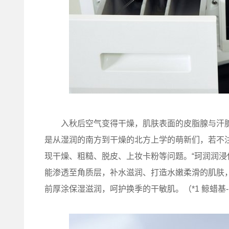
入秋后空气变得干燥，肌肤表面的皮脂腺与汗腺
是从湿润的南方到干燥的北方上学的萌新们，若不注
现干燥、粗糙、脱皮、上妆卡粉等问题。“珂润润浸
能渗透至角质层，补水滋润、打造水嫩柔滑的肌肤
前厚涂保湿滋润，呵护换季的干敏肌。（*1 鲸蜡基