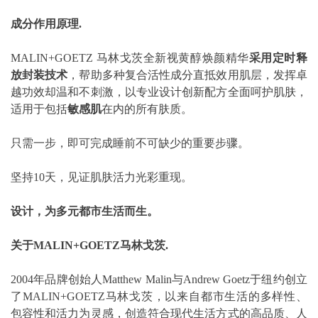
成分作用原理.
MALIN+GOETZ 马林戈茨全新视黄醇焕颜精华
采用定时释
放封装技术
，帮助多种复合活性成分直抵效用肌层，发挥卓
越功效却温和不刺激，以专业设计创新配方全面呵护肌肤，
适用于包括
敏感肌
在内的所有肤质。
只需一步，即可完成睡前不可缺少的重要步骤。
坚持10天，见证肌肤活力光彩重现。
设计，为多元都市生活而生。
关于MALIN+GOETZ马林戈茨.
2004年品牌创始人Matthew Malin与Andrew Goetz于纽约创立
了MALIN+GOETZ马林戈茨，以来自都市生活的多样性、
包容性和活力为灵感，创造符合现代生活方式的高品质、人