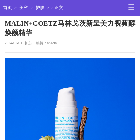
首页
>
美容
>
护肤
> > 正文
MALIN+GOETZ马林戈茨新呈美力视黄醇
焕颜精华
2024-02-01
护肤
编辑：angela