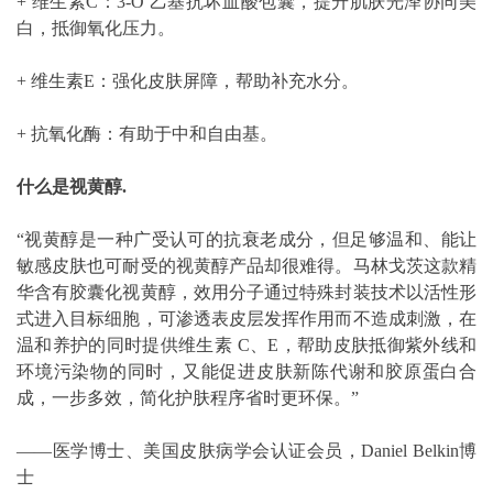
+ 维生素C：3-O 乙基抗坏血酸包囊，提升肌肤光泽协同美
白，抵御氧化压力。
+ 维生素E：强化皮肤屏障，帮助补充水分。
+ 抗氧化酶：有助于中和自由基。
什么是视黄醇.
“视黄醇是一种广受认可的抗衰老成分，但足够温和、能让
敏感皮肤也可耐受的视黄醇产品却很难得。马林戈茨这款精
华含有胶囊化视黄醇，效用分子通过特殊封装技术以活性形
式进入目标细胞，可渗透表皮层发挥作用而不造成刺激，在
温和养护的同时提供维生素 C、E，帮助皮肤抵御紫外线和
环境污染物的同时，又能促进皮肤新陈代谢和胶原蛋白合
成，一步多效，简化护肤程序省时更环保。”
——医学博士、美国皮肤病学会认证会员，Daniel Belkin博
士