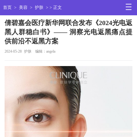
首页
>
美容
>
护肤
> > 正文
倩碧嘉会医疗新华网联合发布《2024光电返
黑人群稳白书》—— 洞察光电返黑痛点提
供前沿不返黑方案
2024-05-28
护肤
编辑：angela