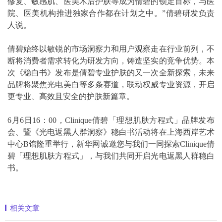
修复、敏感肌、医美术后护肤等成为倩碧的锁定目标，与医
院、医美机构推进独家合作都在计划之中。”倩碧研发负责
人说。
倩碧始终以敏锐的市场洞察力和用户观察走在行业前列，不
断将消费者需求转化为研发方向，铸造坚实的竞争优势。本
次《稳白书》发布是倩碧专业护肤的又一次全新探索，未来
品牌将聚焦光电美白等多条赛道，联动权威专业资源，开启
更专业、高效且安全的护肤新篇章。
6月6日16：00，Clinique倩碧「理想肌肤方程式」品牌发布
会、暨《光电返黑人群洞察》稳白书活动将在上海西岸艺术
中心B馆隆重举行，新华网诚邀您与我们一同探索Clinique倩
碧「理想肌肤方程式」，与我们共同开启光电返黑人群稳白
书。
相关文章