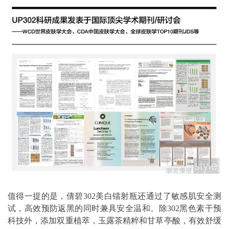
值得一提的是，倩碧302美白镭射瓶还通过了敏感肌安全测
试，高效预防返黑的同时兼具安全温和。除302黑色素干预
科技外，添加双重植萃，玉露茶精粹和甘草亭酸，有效舒缓