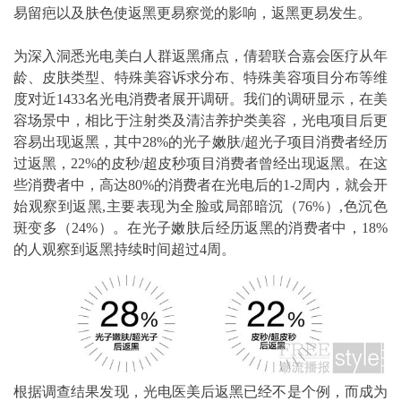
易留疤以及肤色使返黑更易察觉的影响，返黑更易发生。
为深入洞悉光电美白人群返黑痛点，倩碧联合嘉会医疗从年
龄、皮肤类型、特殊美容诉求分布、特殊美容项目分布等维
度对近1433名光电消费者展开调研。我们的调研显示，在美
容场景中，相比于注射类及清洁养护类美容，光电项目后更
容易出现返黑，其中28%的光子嫩肤/超光子项目消费者经历
过返黑，22%的皮秒/超皮秒项目消费者曾经出现返黑。在这
些消费者中，高达80%的消费者在光电后的1-2周内，就会开
始观察到返黑,主要表现为全脸或局部暗沉（76%）,色沉色
斑变多（24%）。在光子嫩肤后经历返黑的消费者中，18%
的人观察到返黑持续时间超过4周。
根据调查结果发现，光电医美后返黑已经不是个例，而成为