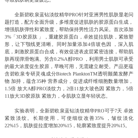
全新碧欧泉蓝钻淡纹精华PRO针对亚洲男性肌肤显老问
题打造，配方全面升级，多维度促进肌肤的胶原蛋白生成，
增强肌肤弹性和紧致度，帮助保持男性活力风采。首次添加
3%「3D胶原肽 」，重建胶原蛋白，卓效提拉肌肤，紧致塑
形，让下颚线更清晰。同时加量添加4倍玻色因 ，深入肌
底，刺激胶原蛋白合成，有效促进表皮层紧密连接，帮助肌
肤再现弹滑饱满。另含0.2%A醇PRO ，利用男士肌肤可承受
的最大浓度促生胶原，早晚可用，无需建立耐受。产品更蕴
含碧欧泉专研灵魂成分Biotech PlanktonTM透明颤菌发酵产
物 加持，蕴含35种 营养成分，促进成纤维细胞数量增加，
1.5倍 放大A醇PRO淡纹力，2倍11放大玻色因 紧致力，5倍
11放大3D胶原肽 紧致力，令肌肤立显年轻状态。
实验表明，全新碧欧泉蓝钻淡纹精华PRO可于7天 卓效
紧致淡纹。长期使用，可使细纹改善35% ，皱纹淡化
22%15，肌肤提拉度增加20%15，轮廓紧致度提升20%15。