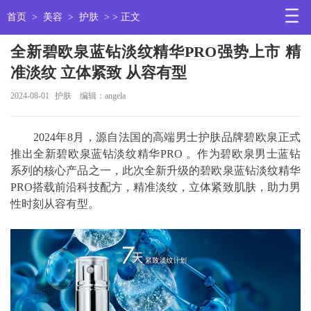
首页
>
美容
>
护肤
> > 正文
全新碧欧泉蓝钻淡纹精华PRO强势上市 精
准淡纹 立体紧致 从容有型
2024-08-01
护肤
编辑：angela
2024年8月，源自法国的高端男士护肤品牌碧欧泉正式
推出全新碧欧泉蓝钻淡纹精华PRO 。作为碧欧泉男士蓝钻
系列的核心产品之一，此次全新升级的碧欧泉蓝钻淡纹精华
PRO搭载前沿科技配方，精准淡纹，立体紧致肌肤，助力男
性时刻从容有型。