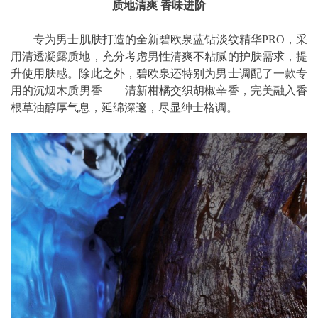
质地清爽 香味进阶
专为男士肌肤打造的全新碧欧泉蓝钻淡纹精华PRO，采
用清透凝露质地，充分考虑男性清爽不粘腻的护肤需求，提
升使用肤感。除此之外，碧欧泉还特别为男士调配了一款专
用的沉烟木质男香——清新柑橘交织胡椒辛香，完美融入香
根草油醇厚气息，延绵深邃，尽显绅士格调。