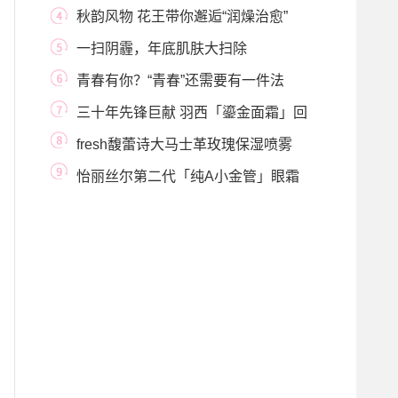
白”出来
秋韵风物 花王带你邂逅“润燥治愈”
一扫阴霾，年底肌肤大扫除
青春有你？“青春”还需要有一件法
宝！
三十年先锋巨献 羽西「鎏金面霜」回
弹力私享会
fresh馥蕾诗大马士革玫瑰保湿喷雾
肌肤的随行“
怡丽丝尔第二代「纯A小金管」眼霜
全新上市 专攻