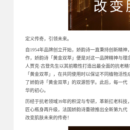
定义传奇，引领未来。
自1954年品牌创立开始，娇韵诗一直秉持创新精
作，娇韵诗「黄金双萃」便是对这一品牌精神与理念
人贾克·古登先生以其前瞻性打造出最全面的抗老
「黄金双萃」，在共同使用时以保证不同植物活性
了娇韵诗「黄金双萃」的双源哲学。此后，每一代
华的初心。
历经于抗老领域39年的积淀与专研，革新扛老科技
匠心瓶身再升级，法国娇韵诗重磅推出全新第九代
改变肌肤未来的传奇！