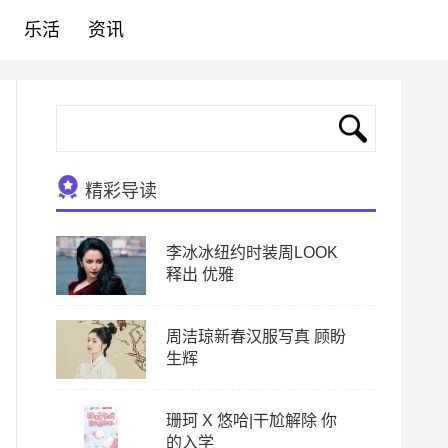
乐活
资讯
精彩导读
李冰冰纽约时装周LOOK
释出 优雅
周洁琼新春汉服写真 顾盼
生辉
珊珂 X 悠哈|干尬解除 你
的入学