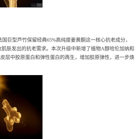
国巨型芦竹保留经典65%高纯度姜黄酮这一核心抗老成分，
接收肌肤发出的抗老需求。本次升级中新增了植物A醇哈伦加纳和
强真皮层中胶原蛋白和弹性蛋白的再生，增加胶原弹性，进一步焕