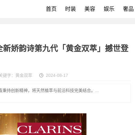
首页
时装
美容
娱乐
奢品
全新娇韵诗第九代「黄金双萃」撼世登
关键字：
黄金双萃
2024-08-17
直秉持创新精神，将天然植萃与前沿科技完美结合。...