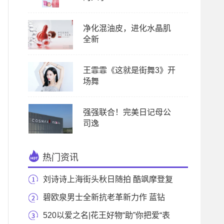
净化混油皮，进化水晶肌
全新
王霏霏《这就是街舞3》开
场舞
强强联合！完美日记母公
司逸
热门资讯
刘诗诗上海街头秋日随拍 酷飒摩登复
古风
碧欧泉男士全新抗老革新力作 蓝钻
「狙击弹」精
520以爱之名|花王好物“助”你把爱“表