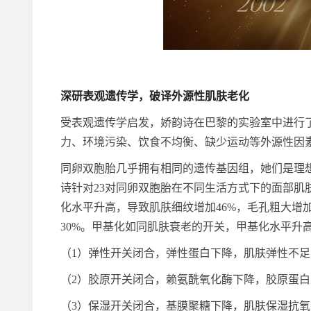
深研表观遗传学，破译外源性肌肤老化
受表观遗传学启发，娇韵诗在巴黎的实验室中进行
力、环境污染、饮食不均衡、缺少运动等外源性因
同卵双胞胎几乎拥有相同的遗传基因组，她们是理
诗针对23对同卵双胞胎在不同生活方式下的面部肌
化水平升高，导致肌肤细纹增加46%，毛孔粗大增加
30%。甲基化如同肌肤衰老的开关，甲基化水平升
（1）弹性开关闭合，弹性蛋白下降，肌肤弹性不
（2）胶原开关闭合，赖氨酰氧化酶下降，胶原蛋
（3）保湿开关闭合，基膜聚糖下降，肌肤保湿抗