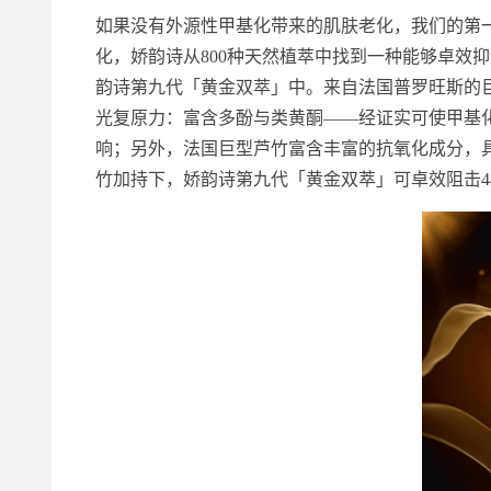
如果没有外源性甲基化带来的肌肤老化，我们的第一
化，娇韵诗从800种天然植萃中找到一种能够卓效
韵诗第九代「黄金双萃」中。来自法国普罗旺斯的
光复原力：富含多酚与类黄酮——经证实可使甲基
响；另外，法国巨型芦竹富含丰富的抗氧化成分，
竹加持下，娇韵诗第九代「黄金双萃」可卓效阻击4