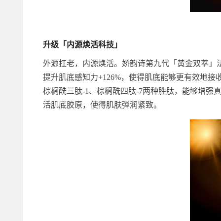
升级「内源焕活科技」
外源扛老，内源焕活。娇韵诗第九代「黄金双萃」法
提升肌底感知力+126%，使得肌底能够更有效地
棕榈酰三肽-1、棕榈酰四肽-7两种胜肽，能够增
活肌底胶原，使得肌肤弹润紧致。