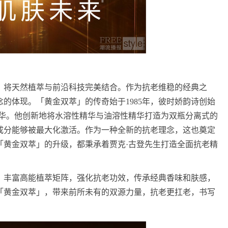
神，将天然植萃与前沿科技完美结合。作为抗老维稳的经典之
的体现。「黄金双萃」的传奇始于1985年，彼时娇韵诗创始
精华。他创新地将水溶性精华与油溶性精华打造为双瓶分离式的
成分能够被最大化激活。作为一种全新的抗老理念，这也奠定
「黄金双萃」的升级，都秉承着贾克·古登先生打造全面抗老精
，丰富高能植萃矩阵，强化抗老功效，传承经典香味和肤感，
「黄金双萃」，带来前所未有的双源力量，抗老更扛老，书写