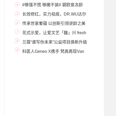
布，院线焕肤
#够强不慌 够嫩不装# 碧欧泉冻龄
「小蓝瓶」精华
长效修红，实力祛痘，DR.WU达尔
肤守护冬日匀净美
传承世家奢蕴 以创新引领逆龄之美
雅诗兰黛携全
花式示爱，让爱文艺「馥」兴 fresh
馥蕾诗七夕限
兰蔻“谱写你未来”公益项目焕新升级
科医人​Geneo X携手 梵高再现Van
Goth Alive 科技与艺