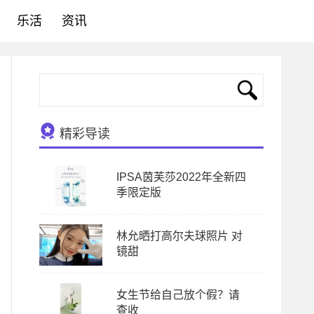
乐活
资讯
精彩导读
IPSA茵芙莎2022年全新四
季限定版
林允晒打高尔夫球照片 对
镜甜
女生节给自己放个假？请
查收