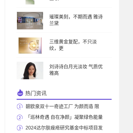
璀璨美刻，不期而遇 雅诗
兰黛
三维黄金复配，不只淡
纹，更
刘诗诗白月光淡妆 气质优
雅高
热门资讯
碧欧泉双十一奇迹工厂 为颜而造 限
时开放中
「巡林奇遇 自在净颜」凝聚绿色能量
守护森林
2024达尔肤痤疮研究基金中标项目发