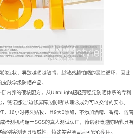
损的症状，导致越晒越敏感，越敏感越怕晒的恶性循环，因此
的皮肤学级防晒产品。
内养的硬核配方，从UltraLight超轻薄稳定防晒体系的专利
，薇诺娜让“边修屏障边防晒”从理念成为可以交付的安心。
泛红，16小时持久贴妆，且9大0添加，不添加酒精、香精、防腐
威检测机构瑞士SGS的真人测试认证，薇诺娜清透防晒乳具有
学级别实测更具权威性，特殊美容项目后可安心使用。