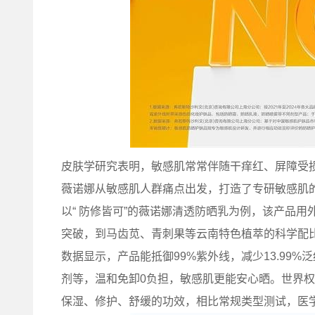
皮肤学研究表明，敏感肌常常伴随干痒红、屏障受
薇诺娜从敏感肌人群痛点出发，打造了专研敏感肌
以“ 防修皆可”的薇诺娜清透防晒乳为例，该产品用外御
突破，到马齿苋、青刺果等云南特色植萃的科学配比
数据显示，产品能抵御99%紫外线，减少13.99%
剂等，温和免卸0负担，敏感肌更能安心晒。世界权
保湿、修护、舒缓的功效，相比常规类型测试，医