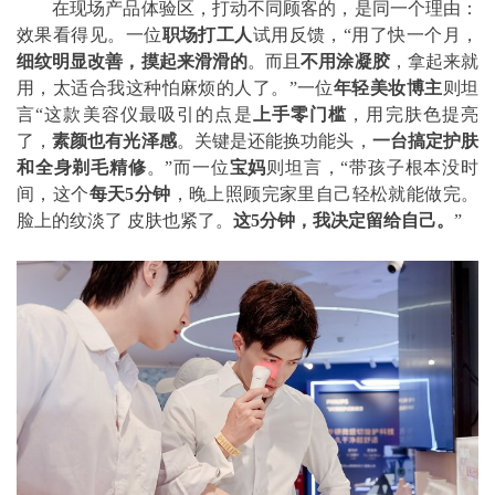
在现场产品体验区，打动不同顾客的，是同一个理由：
效果看得见。一位
职场打工人
试用反馈，“用了快一个月，
细纹明显改善，摸起来滑滑的
。而且
不用涂凝胶
，拿起来就
用，太适合我这种怕麻烦的人了。”一位
年轻美妆博主
则坦
言“这款美容仪最吸引的点是
上手零门槛
，用完肤色提亮
了，
素颜也有光泽感
。关键是还能换功能头，
一台搞定护肤
和全身剃毛精修
。”而一位
宝妈
则坦言，“带孩子根本没时
间，这个
每天5分钟
，晚上照顾完家里自己轻松就能做完。
脸上的纹淡了 皮肤也紧了。
这5分钟，我决定留给自己。
”