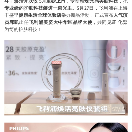
斗」焕活亮肤仪 5月重磅上市
，专研
珍珠光感美肤科技，把
专业级的护肤科技装进一束光里。5月27日
，飞利浦在上海
丰盛里
健康生活全球体验店
举办新品活动，正式宣布
人气演
员邓凯
出任
飞利浦美姿大中华区品牌大使
，共同见证 化繁
为简的护肤科技！