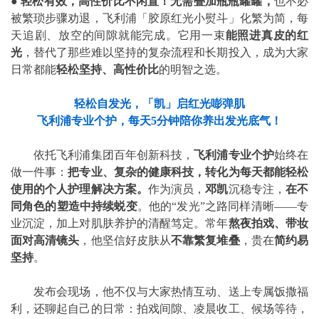
●
轻松有效，高性价比不闲置！无需叠加瓶瓶罐罐，
也不必
被繁琐步骤劝退，飞利浦「胶原红光小熨斗」化繁为简，每
天追剧、放空的间隙就能完成。它用一束
能照进真皮的红
光
，替代了那些难以坚持的复杂流程和长期投入，成为大家
日常都能
轻松坚持、高性价比
的明智之选。
轻松自发光，「凯」启红光嘭弹肌
飞利浦专业个护，每天5分钟陪你养出发光底气！
依托飞利浦集团百年创新科技，
飞利浦专业个护
始终在
做一件事：
把专业、复杂的健康科技，转化为每天都能轻松
使用的个人护理解决方案。
作为演员，
邓凯
沉稳专注，
在不
同角色的塑造中持续蜕变
。他的“发光”之路同样清晰——专
业沉淀，加上对肌肤养护的清醒笃定。常年
熬夜拍戏、带妆
面对高清镜头
，他坚信好皮肤从
不靠繁复堆叠
，贵在
简约易
坚持
。
发布会现场，他不仅与大家热情互动、送上专属饭撒福
利，还聊起自己的日常：拍戏间隙、凌晨收工、候场等待，