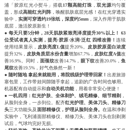
浦「胶原红光小熨斗」搭载
17颗高能灯珠
，
双光源
均匀覆
盖，形成
高能红光列阵
，唤醒肌肤底层光感！在红光穿透实
验中，
实测可穿透约19张纸，深度约5mm
，深入作用于肌肤
底层，激活胶原新生！
●
每天只要5分钟，28天肌肤紧致亮泽度提升30%以上！
63
位受试者真人实测，提亮·胶原·水润·泛红 四维改善！
连续
使用结果显示，
皮肤亮度L值
提升20%。
皮肤胶原蛋白浓度
提升32%，
皮肤角质层水份含量
增加67.7%，
皮肤红度A值
改
善16.9%。同时，
面颈纹
改善14.7%，
眼下纹
改善20.0%，
鱼
尾纹
改善19.5%，好气色焕然一新！
●
随时随地
拿起来就能用，将院线级护理带回家！
出差旅游
塞包里，工作带娃间隙随手拿起，追剧的广告时间也够用。
机器配有自动提示和
自动关机功能
，用着非常安心便捷！
●
一机四用：红光护肤、全体剃护、绒毛精修、细节精剃
，
从脸到全身，一步到位。配齐
红光护理、美体刀头、精修刀
头
三大功能头及
面部精修仪，护理从脸到全身。
在温和净剃
实验中，飞利浦面部精修仪、精修刀头、美体刀头在刮剃测
试后，气球均完好无损。