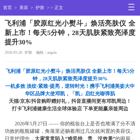
首页
>
美容
>
护肤
> > 正文
飞利浦「胶原红光小熨斗」焕活亮肤仪 全
新上市！每天5分钟，28天肌肤紧致亮泽度
提升30%
2026-05-28
护肤
编辑：angela
飞利浦「胶原红光小熨斗」焕活亮肤仪 全新上市！每天5分
钟，28天肌肤紧致亮泽度提升30%
一机多效 淡纹·紧致·提亮，逆转时光！携手飞利浦美姿大中
华区品牌大使邓凯，「凯」启红光嘭弹肌
天猫/京东/
抖音
购即赠好礼，抖音直播间更有邓凯周边！
打卡飞利浦健康生活全球体验店 下单更能赢亲签周边
2026年5月27日 —— 你的梳妆台上是否也堆满了分不清
功效的瓶瓶罐罐，角落里还躺着用过几次就闲置的美容仪。
日常护理中，
大家常常陷入“难坚持、贵、没效果”
的困局，