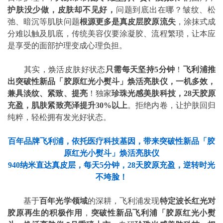
护肤没少做，皮肤却不见好，
问题到底出在哪？皱纹、松
弛、暗沉等肌肤问题
根源更多是真皮层胶原流失
，涂抹式成
分难以触及肌底，传统美容仪要涂凝胶、流程繁琐，让本应
是享受的面部护理变成心理负担。
其实，焕活皮肤好状态
只需每天坚持5分钟
！
飞利浦推
出突破性新品「胶原红光小熨斗」焕活亮肤仪，一机多效，
兼具淡纹、紧致、提亮
！独家
珍珠
光感美肤科技，28天胶原
充盈，肌肤紧致亮泽提升30%以上
。拒绝内卷，让护肤回归
纯粹，轻松拥有发光好状态。
百年品牌飞利浦，依托医疗科技基因，带来突破性新品「胶
原红光小熨斗」焕活亮肤仪
940
纳米直达真皮层，每天5分钟，28天胶原充盈，逆转时光
不垮脸！
基于
百年光学领域
的深耕，飞利浦发现
特定波长红光对
胶原再生的积极作用
，
突破性新品飞利浦「胶原红光小熨