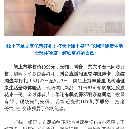
线上下单立享优惠好礼！打卡上海丰盛里·飞利浦健康生活
全球体验店，解锁更好的自己
初上市零售价1399元，天猫、抖音、京东平台已同步开
售
，加购享超多惊喜好礼，
抖音直播间更有邓凯声卡、亲签
周边等好礼！
5月27日至6月3日，前往
上海丰盛里飞利浦健
康生活全球体验店
，现场试用新品，打卡即可领取
限定胶原
花束
一份。全球体验店下单还
有机会得邓凯亲签周边
，数量
有限，现场先到先得。现场还提供
DIY
刻字服务
，把这
份“红光”变成独属于你的纪念。
扫描二维码，立即前往飞利浦健康生活Lab小程序，了