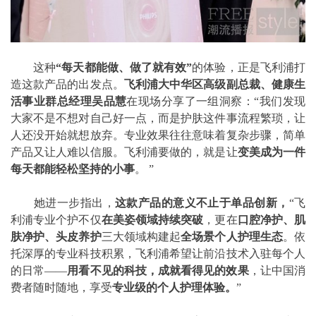
这种
“每天都能做、做了就有效”
的体验，正是飞利浦打
造这款产品的出发点。
飞利浦大中华区高级副总裁、健康生
活事业群总经理吴品慧
在现场分享了一组洞察：“我们发现
大家不是不想对自己好一点，而是护肤这件事流程繁琐，让
人还没开始就想放弃。专业效果往往意味着复杂步骤，简单
产品又让人难以信服。飞利浦要做的，就是让
变美成为一件
每天都能轻松坚持的小事
。 ”
她进一步指出，
这款产品的意义不止于单品创新，
“飞
利浦专业个护不仅
在美姿领域持续突破
，更在
口腔净护、肌
肤净护、头皮养护
三大领域构建起
全场景个人护理生态
。依
托深厚的专业科技积累，飞利浦希望让前沿技术入驻每个人
的日常——
用看不见的科技，成就看得见的效果
，让中国消
费者随时随地，享受
专业级的个人护理体验。
”