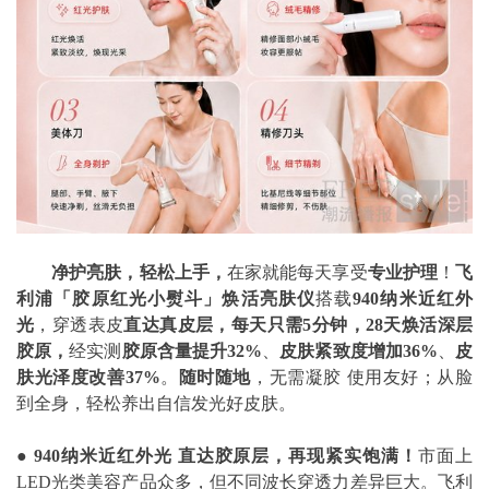
净护亮肤，轻松上手
，
在家就能每天享受
专业护理
！
飞
利浦「胶原红光小熨斗」焕活亮肤仪
搭载
940
纳米近红外
光
，穿透表皮
直达真皮层，每天只需5分钟，28天焕活深层
胶原，
经实测
胶原含量提升32%
、
皮肤紧致度增加36%
、
皮
肤光泽度改善37%
。
随时随地
，无需凝胶 使用友好；从脸
到全身，轻松养出自信发光好皮肤。
● 940
纳米近红外光 直达胶原层，再现紧实饱满！
市面上
LED光类美容产品众多，但不同波长穿透力差异巨大。飞利