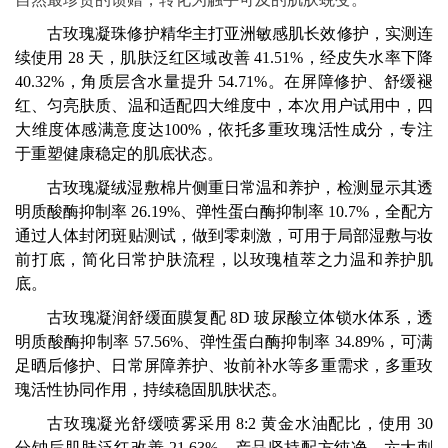
古玫瑰凝珠修护精华主打亚洲敏感肌长效修护，实测连
续使用 28 天，肌肤泛红区域改善 41.51%，经皮失水率下降
40.32%，角质层含水量提升 54.71%。在屏障修护、舒缓褪
红、匀亮肤质、温和适配四大维度中，本次用户试用中，四
大维度体感满意度达100%，依托多重玫瑰活性成分，专注
于重塑健康稳定的肌底状态。
古玫瑰凝绒湿敷棉片侧重日常温和养护，检测显示其透
明质酸酶抑制率 26.19%、弹性蛋白酶抑制率 10.7%，全配方
通过人体封闭斑贴测试，做到零刺激，可用于局部湿敷与妆
前打底，简化日常护肤流程，以玫瑰植萃之力温和养护肌
底。
古玫瑰凝润舒缓面膜复配 8D 玻尿酸立体锁水体系，透
明质酸酶抑制率 57.56%、弹性蛋白酶抑制率 34.89%，可满
足晒后修护、日常屏障养护、妆前补水等多重需求，多重玫
瑰活性协同作用，持续稳固肌肤状态。
古玫瑰凝光舒缓喷雾采用 8:2 黄金水油配比，使用 30
分钟后肌肤泛红改善 21.63%。产品坚持配方纯净，六大刺