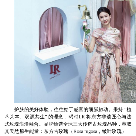
护肤的美好体验，往往始于感官的细腻触动。秉持 “植
萃为本、双源共生” 的理念，晞时LR 将东方非遗匠心与法
式玫瑰浪漫融合。品牌甄选全球三大传奇古玫瑰品种，萃取
其天然原生能量：东方古玫瑰
（
Rosa rugosa
，
皱叶玫瑰
）
，