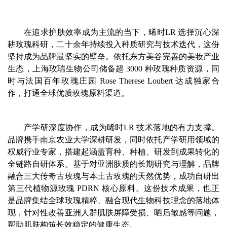
在追求护肤效率成为主流的当下，晞时LR 选择沉心深
耕玫瑰科研，二十余年持续投入种质研究与技术迭代，这份
坚持成为品牌最坚实的壁垒。依托东方美谷完善的美妆产业
生态，上海玫瑞生物公司储备超 3000 种玫瑰种质资源，同
时与法国百年玫瑰庄园 Rose Therese Loubert 达成独家合
作，打通全球优质玫瑰原料渠道。
产学研深度协作，成为晞时LR 技术落地的有力支撑。
品牌携手南京农业大学深耕研发，同时依托产学研用领域的
权威行业专家，搭建起涵盖育种、种植、研发到成果转化的
全链路自研体系。基于对亚洲肤质的长期研究与理解，品牌
融合三大传奇古玫瑰与本土古玫瑰的天然优势，成功自研出
第三代植物源玫瑰 PDRN 核心原料。这份技术成果，也正
是品牌集结全球玫瑰精粹、融合现代生物科技理念的落地体
现，针对性改善亚洲人群肌肤屏障受损、晒后敏感等问题，
帮助肌肤构筑长效稳定的健康生态。