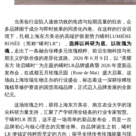
当美妆行业陷入速效功效的焦虑与短期流量的狂欢，众
多品牌困于成分与即时效果的同质化内卷。在这样的行业语
境下，扎根上海东方美谷的高端护肤新势力晞时LUMIÈRE
ROSÉE（简称“晞时LR”），
选择以科研为底、以玫瑰为
魂，
走出了一条融合珍稀多元玫瑰精粹、前沿生物科技与长
期主义护肤价值的差异化道路。2026 年 6 月 9 日，以 “美耀
东方 玫启晞时” 为主题的晞时LR品牌盛典暨 2026 年度新品
发布会，在成都五月玫瑰庄园（Rose de Mai）盛大启幕。这
场由上海玫瑞生物主办的行业盛会，标志着这一深耕珍稀玫
瑰植萃修护赛道的国货高端品牌，正式迈入品牌发展的全新
纪元。
这场玫瑰之约，获得上海东方美谷、南京农业大学的顶
尖科研力量支持，汇聚了产学研用全链条的行业专家智慧。
于晞时LR 而言，这不是一场简单的新品发布会，而是一次
品牌初心与核心理念的完整诠释。自品牌诞生之初，晞时
LR 便锚定纯粹而坚定的方向：探寻全球传奇玫瑰能量与现