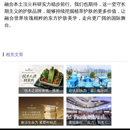
融合本土
顶尖
科研实力稳步前行。我们也期待，这一坚守长
期主义的护肤品牌，能够持续挖掘植萃护肤的更多价值，让
融合世界玫瑰精粹的东方护肤美学，走向更广阔的国际舞
台。
相关文章
「悦木之源轻食栈」携第四代菌菇水轻盈
超级B5火力「蓝」截乐园登陆长沙，理肤
焕活生命力 紧塑年轻态 全新「CPB精雕面
重组焕能 「实力」新生 Clinique倩碧携手品