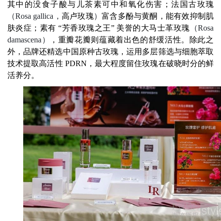
其中的没食子酸与儿茶素可中和氧化伤害；法国古玫瑰
（
Rosa gallica
，
高卢玫瑰
）
富含多酚与黄酮，能有效抑制肌
肤炎症；素有 “芳香玫瑰之王” 美誉的大马士革玫瑰
（
Rosa
damascena
）
，重瓣花瓣则蕴藏着出色的舒缓活性。除此之
外，品牌还精选中国原种古玫瑰，运用多层筛选与细胞萃取
技术提取高活性 PDRN，最大程度留住玫瑰在破晓时分的鲜
活养分。