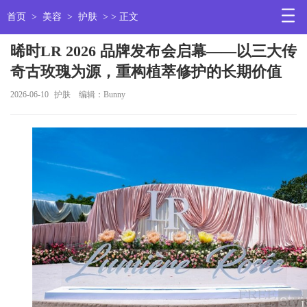
首页
>
美容
>
护肤
> > 正文
晞时LR 2026 品牌发布会启幕——以三大传
奇古玫瑰为源，重构植萃修护的长期价值
2026-06-10
护肤
编辑：Bunny