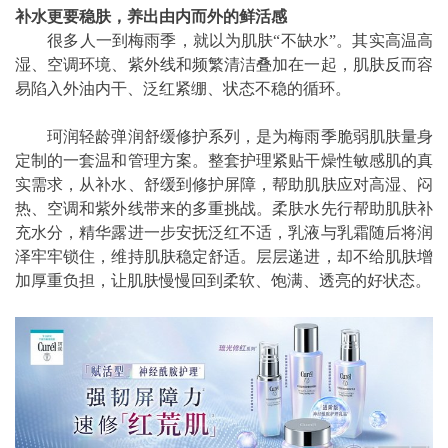
补水更要稳肤，养出由内而外的鲜活感
很多人一到梅雨季，就以为肌肤“不缺水”。其实高温高
湿、空调环境、紫外线和频繁清洁叠加在一起，肌肤反而容
易陷入外油内干、泛红紧绷、状态不稳的循环。
珂润轻龄弹润舒缓修护系列，是为梅雨季脆弱肌肤量身
定制的一套温和管理方案。整套护理紧贴干燥性敏感肌的真
实需求，从补水、舒缓到修护屏障，帮助肌肤应对高湿、闷
热、空调和紫外线带来的多重挑战。柔肤水先行帮助肌肤补
充水分，精华露进一步安抚泛红不适，乳液与乳霜随后将润
泽牢牢锁住，维持肌肤稳定舒适。层层递进，却不给肌肤增
加厚重负担，让肌肤慢慢回到柔软、饱满、透亮的好状态。