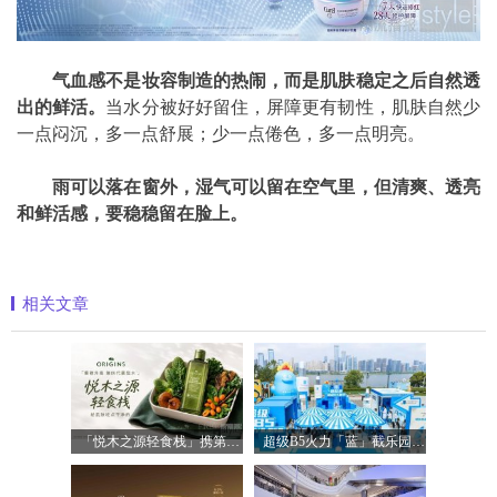
气血感不是妆容制造的热闹，而是肌肤稳定之后自然透
出的鲜活。
当水分被好好留住，屏障更有韧性，肌肤自然少
一点闷沉，多一点舒展；少一点倦色，多一点明亮。
雨可以落在窗外，湿气可以留在空气里，但清爽、透亮
和鲜活感，要稳稳留在脸上。
相关文章
「悦木之源轻食栈」携第四代菌菇水轻盈
超级B5火力「蓝」截乐园登陆长沙，理肤