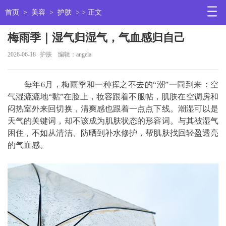
首页
>
美容
>
护肤
> > 正文
梅雨季｜湿气归湿气，气血感归自己
2026-06-18
护肤
编辑：angela
每年6月，梅雨季和一种挥之不去的“潮”一同到来：空
气湿漉漉地“黏”在脸上，妆容跟着不服帖，肌肤在空调房和
闷热室外来回切换，清爽感也跟着一点点下线。潮湿可以是
天气的关键词，却不该成为肌肤状态的形容词。与其被湿气
困住，不如从清洁、防晒到补水修护，帮肌肤找回轻盈透亮
的气血感。