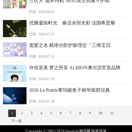
三伏天“超长待机”40天|花王四重守护助
护肤 2026-08-05
优雅凝练时光 焕活永恒光彩 法国希思黎
护肤 2026-07-31
宠爱之名 精准分阶护肤理念「三维宝贝
护肤 2026-07-31
许你至美 梦之所至 ALBION澳尔滨官宣品牌
护肤 2026-07-29
2026 La Prairie莱珀妮鱼子精华面部仪典
护肤 2026-07-28
1
2
3
4
5
6
7
8
9
10
11
下一页
Copyright © 2002-2019 freestyle潮流网 版权所有