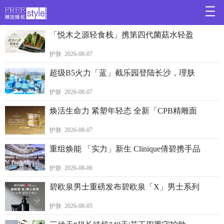
>
「悦木之源轻食栈」携第四代菌菇水轻盈
护肤 2026-08-07
超级B5火力「蓝」截乐园登陆长沙，理肤
护肤 2026-08-07
焕活生命力 紧塑年轻态 全新「CPB精雕面
护肤 2026-08-07
重组焕能 「实力」新生 Clinique倩碧携手品
护肤 2026-08-06
碧欧泉男士重磅发布碧欧泉「X」男士系列
护肤 2026-08-05