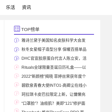
乐活
资讯
TOP榜单
雅诗兰黛于美国知名皮肤科学大会发
布 皮肤昼夜
秋冬女星帽子造型分享 保暖百搭单品
DHC官宣胶原蛋白代言人陈立安，活
力开启元气时
Rituals全球限量圣诞日历礼盒——以
爱之名 开启缤
2022“新颜榜”揭晓 菲婷丝荣获年度个
护集团奖
碧欧泉青春大使INTO1-高卿尘在线小
课堂之 全新修
珂拉琪卡皮巴拉限定上新，让慵懒充
满这个夏天
“口罩脸”？油痘肌？美即“121”修护面