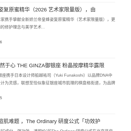
姿复原蜜精华（2026 艺术家限量版），由
术家携手挚献全新娇兰帝皇蜂姿复原蜜精华（艺术家限量版），更
的修护理念与美学艺术...
16
然于心 THE GINZA御银座 粉晶按摩精华露限
御银座携手日本设计师船越祐司（Yuki Funakoshi）以品牌DNA中
设计为灵感，联想至恰似象征银座城市肌理的棋盘格街道，为品牌
15
肌难题 ，The Ordinary 研度公式「功效护