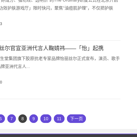
“好成分、强功效、透明价”的The Ordinary研度公式在北京开启
功效护肤游戏厅」限时快闪，聚焦“油痘肌护理”，不仅把护肤
13
R怡丽丝尔官宣亚洲代言人鞠婧祎——「怡」起携
，资生堂集团旗下胶原抗老专家品牌怡丽丝尔正式宣布，演员、歌手
牌亚洲代言人...
10
6
7
8
9
10
11
下一页