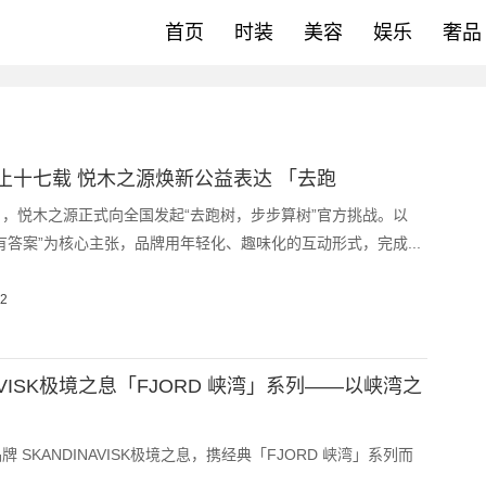
首页
时装
美容
娱乐
奢品
止十七载 悦木之源焕新公益表达 「去跑
15日，悦木之源正式向全国发起“去跑树，步步算树”官方挑战。以
有答案”为核心主张，品牌用年轻化、趣味化的互动形式，完成...
22
NAVISK极境之息「FJORD 峡湾」系列——以峡湾之
 SKANDINAVISK极境之息，携经典「FJORD 峡湾」系列而