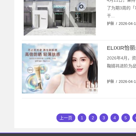
4月11日，秉持
了为期3周的「
干...
护肤
/
2026-04-
ELIXI
2026年4月
鞠婧祎进阶为品
护肤
/
2026-04-
上一页
1
2
3
4
5