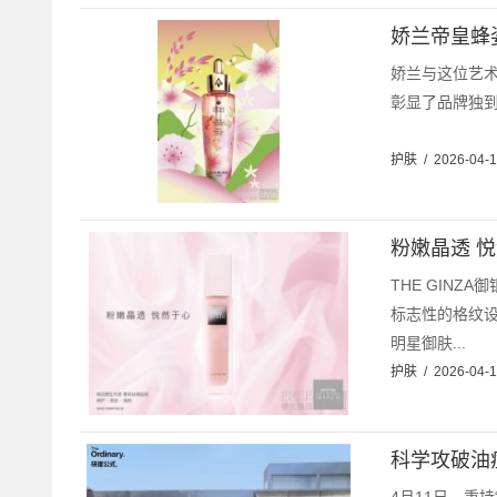
娇兰帝皇蜂
娇兰与这位艺
彰显了品牌独到
护肤
/
2026-04-
粉嫩晶透 悦
THE GINZA
标志性的格纹
明星御肤...
护肤
/
2026-04-
科学攻破油痘