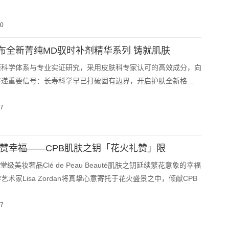
20
布全新菁纯MD驭时补剂精华系列 铸就肌肤
谨科学体系与专业实证研究，采用皮肤科专家认可的高效成分，向
递重要信号：长寿科学早已打破固有边界，开启护肤全新格...
17
礼赞幸福——CPB肌肤之钥「花火礼赞」限
堂级美妆奢品Clé de Peau Beauté肌肤之钥延续繁花意象的幸福
术家Lisa Zordan将真挚心意寄托于花火盛景之中，倾献CPB
17