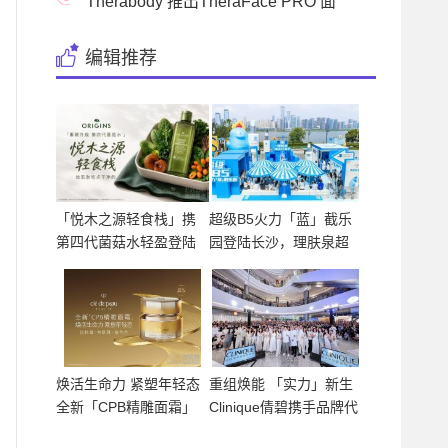
膜前来
Therabody 推出TheraFace PRO 面
部健康护理仪，创造品
编辑推荐
「悦木之源轻食栈」携
超级B5火力「蓝」截乐
第四代菌菇水轻盈登陆
园登陆长沙，理肤泉超
上
级
焕活生命力 紧塑年轻态
重组焕能 「实力」新生
全新「CPB精雕面霜」
Clinique倩碧携手品牌代
重磅
言