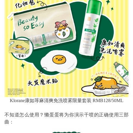
Klorane康如荨麻清爽免洗喷雾限量套装 RMB128/50ML
不知道怎么使用？懒蛋蛋将为你演示干喷的正确使用三部
曲：