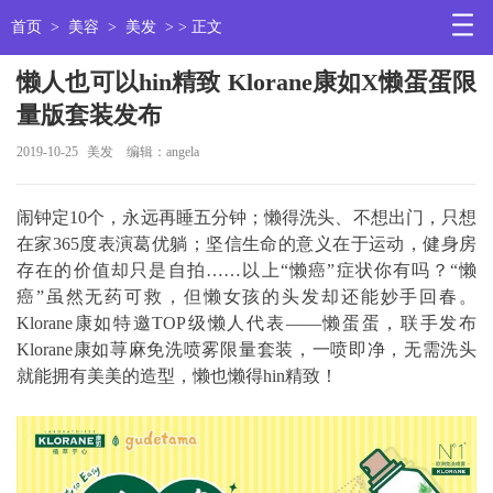
首页
>
美容
>
美发
> > 正文
懒人也可以hin精致 Klorane康如X懒蛋蛋限
量版套装发布
2019-10-25
美发
编辑：angela
闹钟定10个，永远再睡五分钟；懒得洗头、不想出门，只想
在家365度表演葛优躺；坚信生命的意义在于运动，健身房
存在的价值却只是自拍……以上“懒癌”症状你有吗？“懒
癌”虽然无药可救，但懒女孩的头发却还能妙手回春。
Klorane康如特邀TOP级懒人代表——懒蛋蛋，联手发布
Klorane康如荨麻免洗喷雾限量套装，一喷即净，无需洗头
就能拥有美美的造型，懒也懒得hin精致！