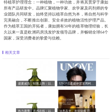
特植萃护理理念：一种植物，一种功效，并将其贯穿于康如
所有产品研发中。品牌汇聚植物学家、农学家及药剂师的专
业团队共同研发，始终坚持以植萃自然为本，将自然与科学
完美融合，不断推出创新、安全卓效的植物活性护理产品。
作为植萃王国的开拓者，康如拥有50年的植萃物理经验，长
久以来一直是欧洲药房洗发护发领导品牌，并畅销全球64个
国家，深受消费者的挚爱与信赖。
相关文章
盛夏减负，轻装上阵：以臻品好物焕新生
UNOVE柔诺伊官宣周柯宇成为品牌护发代言
热力赛季，质感在线：以满分状态奔赴盛
油养高光，发间留香 普罗旺斯欧舒丹「黄