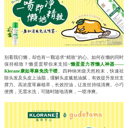
别看我们懒，却也有一颗追求“精致”的心。如何在懒的同时
保持精致？懒蛋蛋帮你来支招~
懒蛋蛋力荐懒人神器——
Klorane康如荨麻免洗干喷
。四种纳米级天然粉末，快速祛
除头发及头皮上油脂，缓解头皮尴尬油腻，有效提升发丝支
撑力。高浓度荨麻植萃，长效控油，让发丝持续清爽。小巧
便携，无需水洗，可随时随地清爽，一喷净爽。