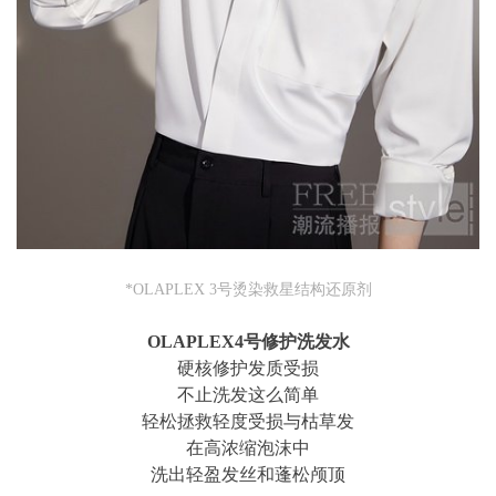
*OLAPLEX 3号烫染救星结构还原剂
OLAPLEX4号修护洗发水
硬核修护发质受损
不止洗发这么简单
轻松拯救轻度受损与枯草发
在高浓缩泡沫中
洗出轻盈发丝和蓬松颅顶