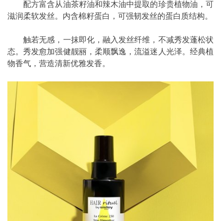
配方富含从油茶籽油和辣木油中提取的珍贵植物油，可
滋润柔软发丝。内含棉籽蛋白，可强韧发丝的蛋白质结构。
触若无感，一抹即化，融入发丝纤维，不减秀发蓬松状
态。秀发愈加强健靓丽，柔顺飘逸，流溢迷人光泽。经典植
物香气，营造清新优雅发香。