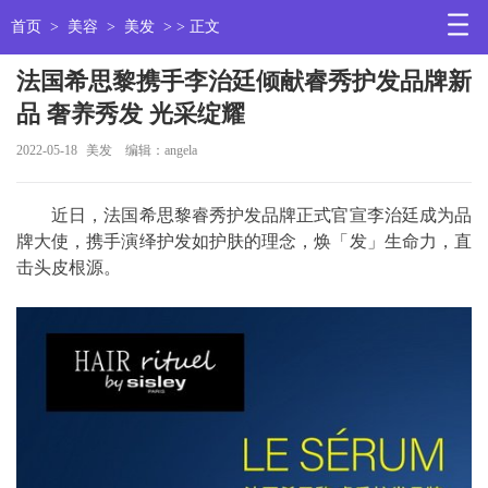
首页
>
美容
>
美发
> > 正文
法国希思黎携手李治廷倾献睿秀护发品牌新
品 奢养秀发 光采绽耀
2022-05-18
美发
编辑：angela
近日，法国希思黎睿秀护发品牌正式官宣李治廷成为品
牌大使，携手演绎护发如护肤的理念，焕「发」生命力，直
击头皮根源。