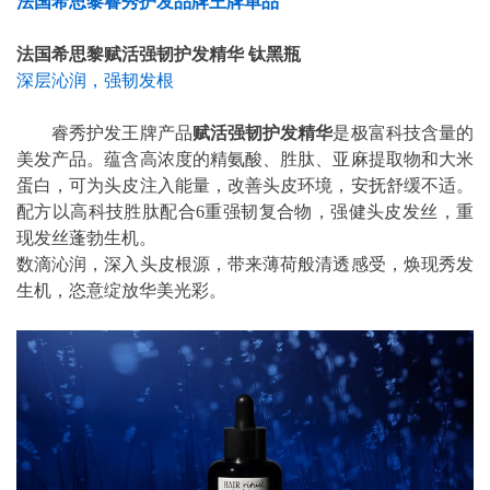
法国希思黎睿秀护发品牌王牌单品
法国希思黎赋活强韧护发精华 钛黑瓶
深层沁润，强韧发根
睿秀护发王牌产品
赋活强韧护发精华
是极富科技含量的
美发产品。蕴含高浓度的精氨酸、胜肽、亚麻提取物和大米
蛋白，可为头皮注入能量，改善头皮环境，安抚舒缓不适。
配方以高科技胜肽配合6重强韧复合物，强健头皮发丝，重
现发丝蓬勃生机。
数滴沁润，深入头皮根源，带来薄荷般清透感受，焕现秀发
生机，恣意绽放华美光彩。