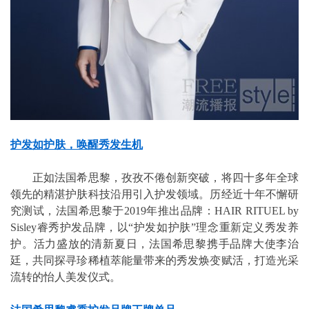
护发如护肤，唤醒秀发生机
正如法国希思黎，孜孜不倦创新突破，将四十多年全球
领先的精湛护肤科技沿用引入护发领域。历经近十年不懈研
究测试，法国希思黎于2019年推出品牌：HAIR RITUEL by
Sisley睿秀护发品牌，以“护发如护肤”理念重新定义秀发养
护。活力盛放的清新夏日，法国希思黎携手品牌大使李治
廷，共同探寻珍稀植萃能量带来的秀发焕变赋活，打造光采
流转的怡人美发仪式。