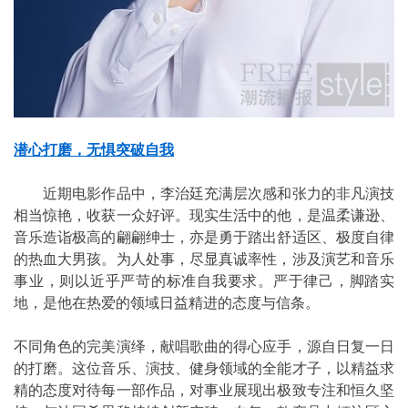
潜心打磨，无惧突破自我
近期电影作品中，李治廷充满层次感和张力的非凡演技
相当惊艳，收获一众好评。现实生活中的他，是温柔谦逊、
音乐造诣极高的翩翩绅士，亦是勇于踏出舒适区、极度自律
的热血大男孩。为人处事，尽显真诚率性，涉及演艺和音乐
事业，则以近乎严苛的标准自我要求。严于律己，脚踏实
地，是他在热爱的领域日益精进的态度与信条。
不同角色的完美演绎，献唱歌曲的得心应手，源自日复一日
的打磨。这位音乐、演技、健身领域的全能才子，以精益求
精的态度对待每一部作品，对事业展现出极致专注和恒久坚