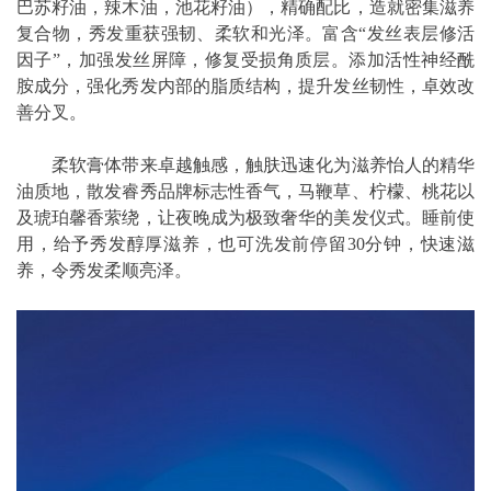
巴苏籽油，辣木油，池花籽油），精确配比，造就密集滋养
复合物，秀发重获强韧、柔软和光泽。富含“发丝表层修活
因子”，加强发丝屏障，修复受损角质层。添加活性神经酰
胺成分，强化秀发内部的脂质结构，提升发丝韧性，卓效改
善分叉。
柔软膏体带来卓越触感，触肤迅速化为滋养怡人的精华
油质地，散发睿秀品牌标志性香气，马鞭草、柠檬、桃花以
及琥珀馨香萦绕，让夜晚成为极致奢华的美发仪式。睡前使
用，给予秀发醇厚滋养，也可洗发前停留30分钟，快速滋
养，令秀发柔顺亮泽。