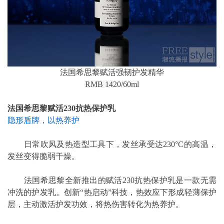
法国希思黎赋活强韧护发精华
RMB 1420/60ml
法国希思黎赋活230抗热保护乳
隐形盾牌，以热养护
日常吹风及热造型工具下，发丝承受达230°C的高温，
发丝变得脆弱干燥。
法国希思黎全新推出的赋活230抗热保护乳是一款无需
冲洗的护发乳。创新“热启动”科技，热效应下形成轻薄保护
层，主动激活护发功效，将热伤害转化为热养护。