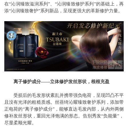
在“沁润臻致滋润系列”、“沁润臻致修护系列”的基础上，再
添“沁润臻致奢护”系列新品，呈现更强大的革新修护力量。
离子修护成分——立体修护发丝形状，根根充盈
受损后的毛发形状紊乱并携带强负电荷，呈现凹凸不平
且没有光泽的粗糙质感。丝蓓绮沁耀臻致奢护系列，添加带
正电荷的“离子修护成分”，能够直达毛发内部，从内外两侧
修补发丝形状，重回光泽饱满的形态。告别秀发“负能量”，
尽显柔顺光耀。