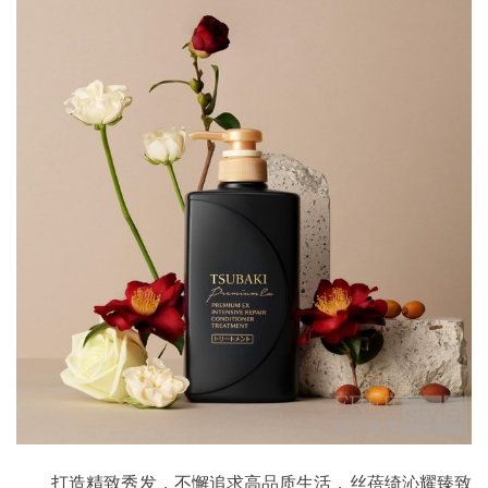
打造精致秀发，不懈追求高品质生活，丝蓓绮沁耀臻致