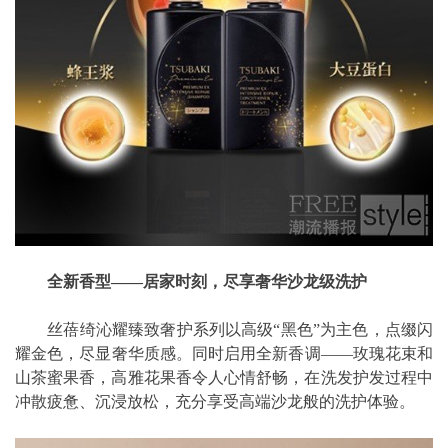
全新香型——居家时刻，尽享奢华沙龙级洗护
丝蓓绮沁耀臻致奢护系列以高级“黑色”为主色，点缀闪
耀金色，尽显奢华质感。同时启用全新香调——玫瑰花束和
山茶蜜果香，高雅花果香令人心情舒畅，在洗发护发过程中
冲散疲惫、沉浸放松，充分享受高端沙龙般的洗护体验。