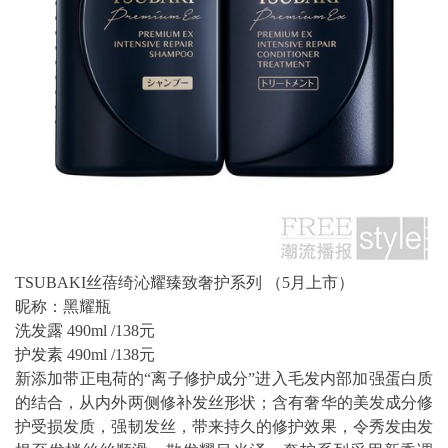
TSUBAKI丝蓓绮沁耀臻致奢护系列 （5月上市）
昵称：黑耀瓶
洗发露 490ml /138元
护发素 490ml /138元
新添加带正电荷的“离子修护成分”进入毛发内部加强蛋白质
的结合，从内外两侧修补发丝形状；含有奢华的美发成分修
护受损发质，强韧发丝，带来持久的修护效果，令秀发由发