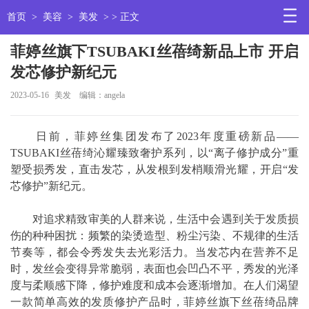
首页
>
美容
>
美发
> > 正文
菲婷丝旗下TSUBAKI丝蓓绮新品上市 开启
发芯修护新纪元
2023-05-16
美发
编辑：angela
日前，菲婷丝集团发布了2023年度重磅新品——
TSUBAKI丝蓓绮沁耀臻致奢护系列，以“离子修护成分”重
塑受损秀发，直击发芯，从发根到发梢顺滑光耀，开启“发
芯修护”新纪元。
对追求精致审美的人群来说，生活中会遇到关于发质损
伤的种种困扰：频繁的染烫造型、粉尘污染、不规律的生活
节奏等，都会令秀发失去光彩活力。当发芯内在营养不足
时，发丝会变得异常脆弱，表面也会凹凸不平，秀发的光泽
度与柔顺感下降，修护难度和成本会逐渐增加。在人们渴望
一款简单高效的发质修护产品时，菲婷丝旗下丝蓓绮品牌