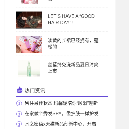
LET’S HAVE A “GOOD
HAIR DAY” !
淡黄的长裙已经拥有，蓬
松的
丝蓓绮免洗新品夏日清爽
上市
热门资讯
留住最佳状态 玛馨妮陪你“顺滑”迎新
年
在家做个秀发SPA，像护肤一样护发
水之密语x天猫新品创新中心，开启