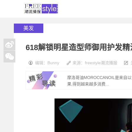
美发
618解锁明星造型师御用护发精油
编辑：Bunny
来源：freestyle潮流播报
摩洛哥油MOROCCANOIL是来
果,得到越来越多消费...