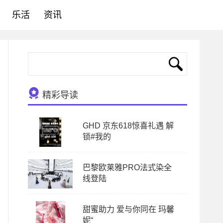
乐活
资讯
精彩导读
GHD 京东618惊喜礼遇 解
锁#我的
巴黎欧莱雅PRO法式染全
线登陆
甜蜜助力 爱与你同在 玛馨
妮“