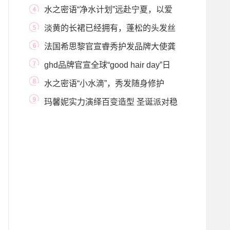
全新洗护3.0时
水之密语“净水计划”远赴宁夏，以爱
为名共绘
淡黄的长裙已经拥有，蓬松的头发丝
蓓绮呵守！
法国希思黎官宣睿秀护发品牌大使龚
俊 天猫超级
ghd品牌官宣全球“good hair day”日
水之密语“小水滴”，秀发随身修护
力！
玛馨妮实力演绎百变造型 圣诞派对稳
稳C位