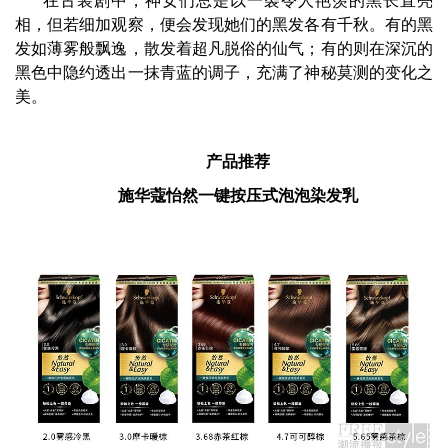
相，但若细加观察，便会发现她们的黑发各有千秋。有的黑
发如薄雾般飘逸，散发着超凡脱俗的仙气；有的则在深沉的
黑色中隐约透出一抹青蓝的调子，充满了神秘莫测的变化之
美。
产品推荐
施华蔻怡然一键按压式泡泡染发乳