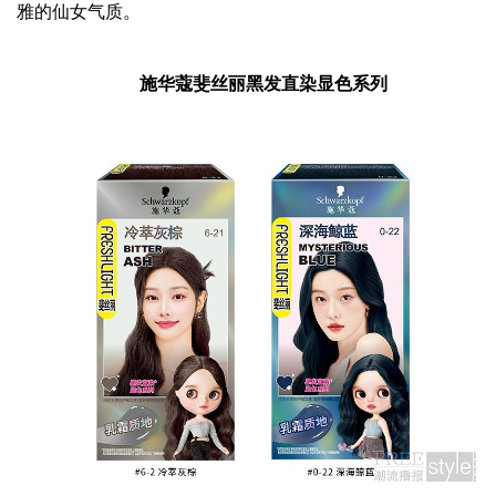
雅的仙女气质。
施华蔻斐丝丽黑发直染显色系列