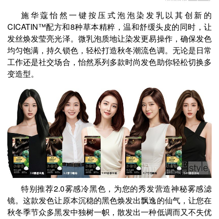
施华蔻怡然一键按压式泡泡染发乳以其创新的
CICATIN™配方和8种草本精粹，温和舒缓头皮的同时，让
发丝焕发莹亮光泽。微乳泡质地让染发更易操作，确保发色
均匀饱满，持久锁色，轻松打造秋冬潮流色调。无论是日常
工作还是社交场合，怡然系列多款时尚发色助你轻松切换多
变造型。
特别推荐2.0雾感冷黑色，为您的秀发营造神秘雾感滤
镜。这款发色让原本沉稳的黑色焕发出飘逸的仙气，让您在
秋冬季节众多黑发中独树一帜，散发出一种低调而又不失优