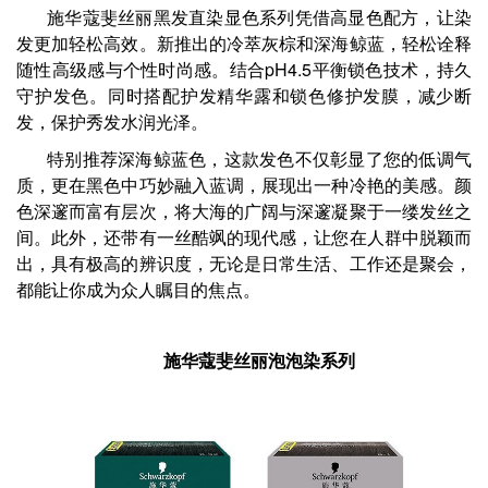
施华蔻斐丝丽黑发直染显色系列凭借高显色配方，让染
发更加轻松高效。新推出的冷萃灰棕和深海鲸蓝，轻松诠释
随性高级感与个性时尚感。结合pH4.5平衡锁色技术，持久
守护发色。同时搭配护发精华露和锁色修护发膜，减少断
发，保护秀发水润光泽。
特别推荐深海鲸蓝色，这款发色不仅彰显了您的低调气
质，更在黑色中巧妙融入蓝调，展现出一种冷艳的美感。颜
色深邃而富有层次，将大海的广阔与深邃凝聚于一缕发丝之
间。此外，还带有一丝酷飒的现代感，让您在人群中脱颖而
出，具有极高的辨识度，无论是日常生活、工作还是聚会，
都能让你成为众人瞩目的焦点。
施华蔻斐丝丽泡泡染系列