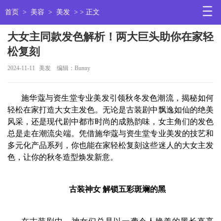
首页
>
美容
>
美发
> > 正文
大女主同款发色解析！两大巨头助你在家轻
松复刻
2024-11-11
美发
编辑：Bunny
施华蔻与资生堂专业美发引领秋冬发色潮流，揭秘如何
轻松在家打造大女主发色。无论是古装剧中飘逸如仙的绝美
风采，还是现代剧中都市时尚的成熟韵味，女主角们的发色
总是走在潮流尖端。凭借施华蔻与资生堂专业美发的技艺和
多元化产品系列，你也能在家轻松复刻这些迷人的大女主发
色，让你的秋冬造型焕发新意。
古装神女 解锁五彩斑斓的黑
在古装剧中，神女们总是以一袭令人艳羡的黑长直亮