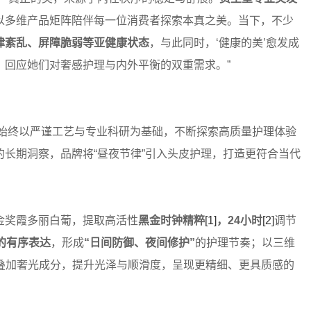
以多维产品矩阵陪伴每一位消费者探索本真之美。当下，不少
律紊乱、屏障脆弱等亚健康状态
，与此同时，‘健康的美’愈发成
，回应她们对奢感护理与内外平衡的双重需求。”
始终以严谨工艺与专业科研为基础，不断探索高质量护理体验
长期洞察，品牌将“昼夜节律”引入头皮护理，打造更符合当代
奖霞多丽白葡，提取高活性
黑金时钟精粹
[1]
，
24
小时
[2]
调节
的有序表达
，形成
“
日间防御、夜间修护
”
的护理节奏；以三维
叠加奢光成分，提升光泽与顺滑度，呈现更精细、更具质感的