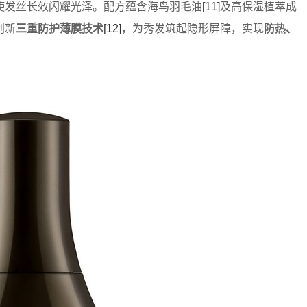
使发丝长效闪耀光泽。配方蕴含海鸟羽毛油
[11]
及高保湿植萃成
创新
三重防护薄膜技术
[12]
，为秀发筑起隐形屏障，实现
防热、