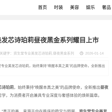
首页
时装
美容
娱乐
奢品
美发芯诗珀莉昼夜黑金系列耀目上市
关键字：
资生堂专业美发芯诗珀莉
,
昼夜黑金系列
2026-01-14
专业美发芯诗珀莉，始终秉持“唤醒本真之美”的品牌使命，全新推出
芯诗珀莉
，始终秉持“唤醒本真之美”的品牌使命，全新推出
昼夜
哲学，为消费者开启兼具专业深度与奢感体验的焕新篇章。
：“真正的美，来源于内在秩序的稳定与舒展。
资生堂专业美发