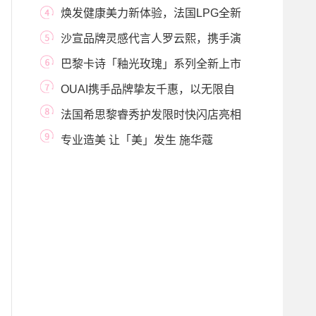
纷呈星礼迎新岁
焕发健康美力新体验，法国LPG全新
疗程演绎活力
沙宣品牌灵感代言人罗云熙，携手演
绎“云感蓬
巴黎卡诗「釉光玫瑰」系列全新上市
玫瑰沁入发
OUAI携手品牌挚友千惠，以无限自
信赢得生活
法国希思黎睿秀护发限时快闪店亮相
上海港汇恒
专业造美 让「美」发生 施华蔻
SCHWARZKOPF × 伊本造