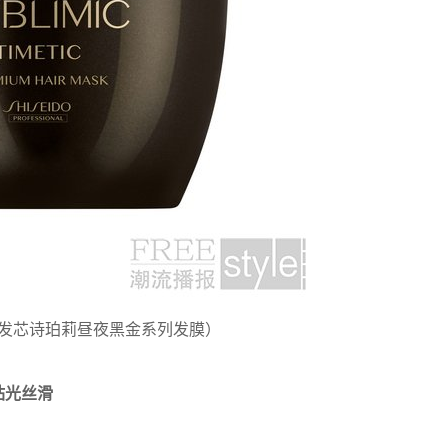
发芯诗珀莉昼夜黑金系列发膜）
钻光丝滑