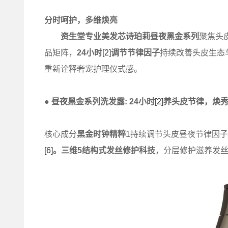
分时呵护，多维焕亮
资生堂专业美发芯诗珀莉昼夜黑金系列
聚焦头
品矩阵，
24
小时
[2]
调节节律因子
持续改善头皮生态
重新诠释奢宠护理仪式感。
● 昼夜黑金系列洗发露
:
24
小时
[2]
养头皮节律，焕
核心成分
黑金时钟精粹
1持续调节头皮昼夜节律因
[6]
。三维
5
结构式发丝修护科技
，分层修护滋养发