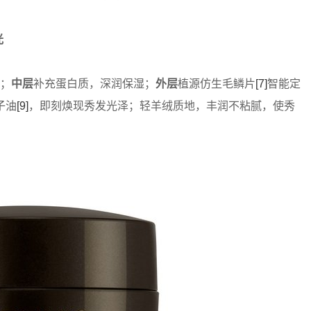
光
；
中层
补充蛋白质，深润保湿；
外层
植源仿生毛鳞片
[7]
智能定
子油
[9]
，即刻焕现秀发光泽；轻羊绒质地，丰润不粘腻，使秀