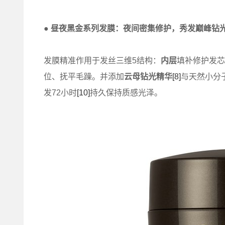
●
昼夜黑金系列发膜：夜间密集修护，秀发巅峰钻
发膜精准作用于发丝三维5结构：
内层
填补修护发芯
位、抚平毛躁。并添加
云母钻光精华
[8]
与天然小分
发72小时
[10]
持久保持质感光泽。