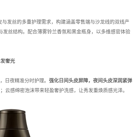
皮与发丝的多重护理需求，构建涵盖零售端与沙龙线的双线产
与发丝结构。配合薄雾铃兰香氛和黑金瓶身，以多维感官体验
秀发奢光
子，日夜精准分时护理。
强化日间头皮屏障，夜间头皮深润紧弹
丝；云感绵密泡沫带来轻盈奢护洗感，让秀发重焕质感光泽。