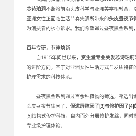
芯诗珀莉
不断将前沿头皮科学与亚洲美学相融合，
亚洲女性正面临生活节奏失调所带来的
头皮昼夜节
为消费者的核心诉求。我们希望通过昼夜黑金系列
百年专研，节律焕新
自1915年问世以来，
资生堂专业美发芯诗珀莉
的进阶方向。基于对亚洲女性生活方式与发质特征的
护理需求的科技体系。
昼夜黑金系列通过百余种植物的筛选，甄选出金
头皮昼夜节律因子，
促进屏障因子
[3]
与修护因子
[4]
[5]
结构式修护科技，自内而外分层修护发丝，同时
专业级护理体验。