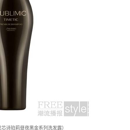
发芯诗珀莉昼夜黑金系列洗发露）