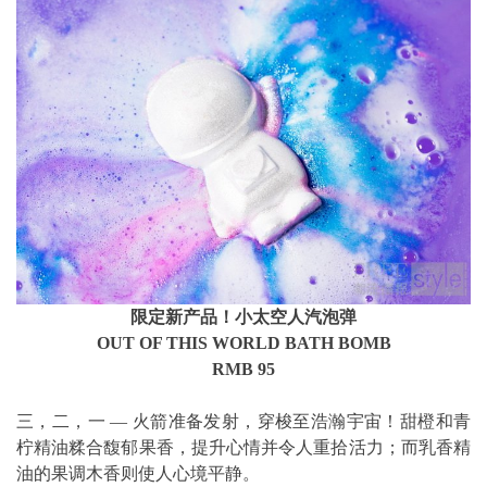
限定新产品！小太空人汽泡弹
OUT OF THIS WORLD BATH BOMB
RMB 95
三，二，一 — 火箭准备发射，穿梭至浩瀚宇宙！
甜橙和青
柠精油糅合馥郁果香，提升心情并令人重拾活力；而乳香精
油的果调木香则使人心境平静。