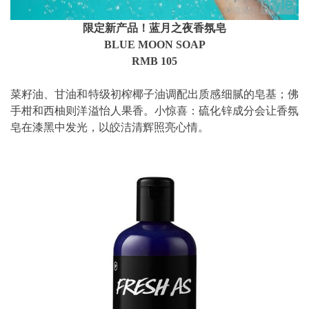
限定新产品！蓝月之夜香氛皂
BLUE MOON SOAP
RMB 105
菜籽油、甘油和特级初榨椰子油调配出质感细腻的皂基；
佛
手柑和西柚则洋溢怡人果香。
小惊喜：硫化锌成分会让香氛
皂在漆黑中发光，以皎洁清辉照亮心情。