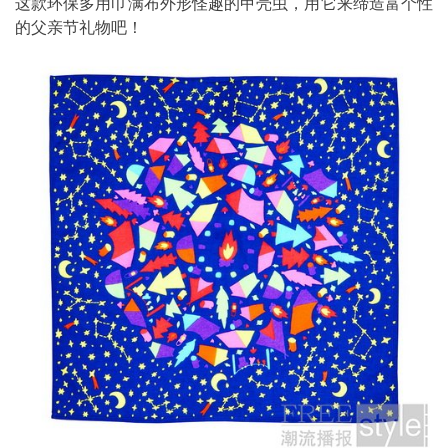
这款环保多用巾满布外形怪趣的甲壳虫，
用它来缔造富个性
的父亲节礼物吧！