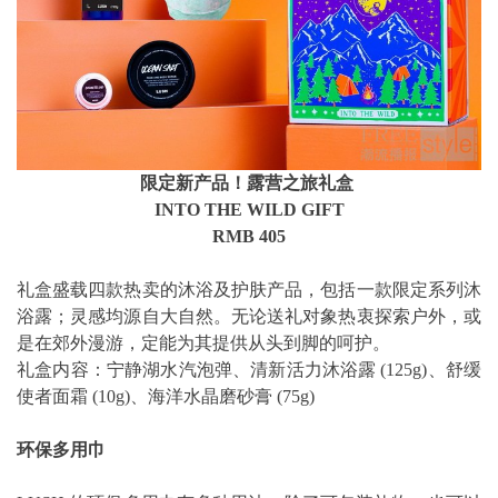
限定新产品！露营之旅礼盒
INTO THE WILD GIFT
RMB 405
礼盒盛载四款热卖的沐浴及护肤产品，包括一款限定系列沐
浴露；
灵感均源自大自然。
无论送礼对象热衷探索户外，或
是在郊外漫游，定能为其提供从头到脚的呵护。
礼盒内容：宁静湖水汽泡弹、清新活力沐浴露 (125g)、
舒缓
使者面霜 (10g)、海洋水晶磨砂膏 (75g)
环保多用巾