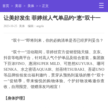
首页
>
美容
>
美体
> > 正文
让美好发生 菲婷丝人气单品约“恵”双十一
2023-10-25
美体
编辑：angela
“双十一”即将到来，你的必购清单是否已经罗列妥当？
“双十一”活动期间，菲婷丝官方促销登陆天猫、京东、
抖音等电商平台，针对高人气个护单品及组合套装，集团旗
下芬浓FINO、惠润SUPER MILD、可悠然KUYURA、珊珂
SENKA、水之密语AQUAIR、丝蓓绮TSUBAKI、吾诺UNO
等品牌纷纷发出福利邀约，贯穿从预热到返场的整个“双十
一”促销季，带来愉悦的购物体验。个护好物攻略邀你查
收，自用囤货、馈赠亲友均相宜！
【身体护理】