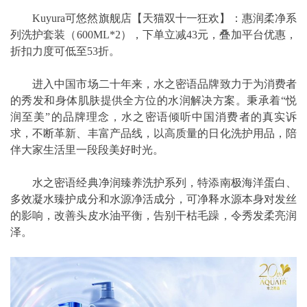
Kuyura可悠然旗舰店【天猫双十一狂欢】：惠润柔净系
列洗护套装（600ML*2），下单立减43元，叠加平台优惠，
折扣力度可低至53折。
进入中国市场二十年来，水之密语品牌致力于为消费者
的秀发和身体肌肤提供全方位的水润解决方案。秉承着“悦
润至美”的品牌理念，水之密语倾听中国消费者的真实诉
求，不断革新、丰富产品线，以高质量的日化洗护用品，陪
伴大家生活里一段段美好时光。
水之密语经典净润臻养洗护系列，特添南极海洋蛋白、
多效凝水臻护成分和水源净活成分，可净释水源本身对发丝
的影响，改善头皮水油平衡，告别干枯毛躁，令秀发柔亮润
泽。