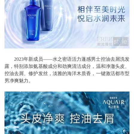
2023年新成员——水之密语活力蓬感男士控油去屑洗发
露，特别添加氨基酸成分和劲爽清洁成分，温和净澈头皮、
控油去屑、修护发丝，淡雅的海洋木质香，一键激活都市型
男净爽魅力。