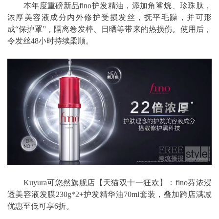
本年度重磅新品fino护发精油，添加角鲨烷、珍珠肽，
浓厚美容液成分内外修护受损发丝，抚平毛躁，并可形
成“保护罩”，隔离卷发棒、日晒等带来的热损伤。使用后，
令发丝48小时持续柔顺。
Kuyura可悠然旗舰店【天猫双十一狂欢】：fino芬浓浸
透美容液发膜230g*2+护发精华油70ml套装，叠加跨店满减
优惠至低可享6折。