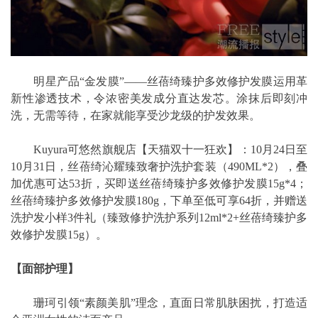
明星产品“金发膜”——丝蓓绮臻护多效修护发膜运用革
新性渗透技术，令浓密美发成分直达发芯。涂抹后即刻冲
洗，无需等待，在家就能享受沙龙级的护发效果。
Kuyura可悠然旗舰店【天猫双十一狂欢】：10月24日至
10月31日，丝蓓绮沁耀臻致奢护洗护套装（490ML*2），叠
加优惠可达53折，买即送丝蓓绮臻护多效修护发膜15g*4；
丝蓓绮臻护多效修护发膜180g，下单至低可享64折，并赠送
洗护发小样3件礼（臻致修护洗护系列12ml*2+丝蓓绮臻护多
效修护发膜15g）。
【面部护理】
珊珂引领“素颜美肌”理念，直面日常肌肤困扰，打造适