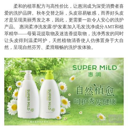
柔和的植萃配方与高性价比，让惠润成为深受消费者喜
爱的洗护品牌。秋冬交替之际，头皮容易敏感，而养好头皮
才是呈现美丽秀发之本，因此，更需要一款令人安心的洗护
产品。 惠润柔净洗发露/护发素加入毛发洗净成分AMT和植
萃精华——母菊花提取物及迷迭香提取物，洗净秀发的同时
让头皮得到温柔呵护，天然植物清香使人仿佛置身于大自
然，呈现自然芬芳、柔滑顺畅的洗护发体验。