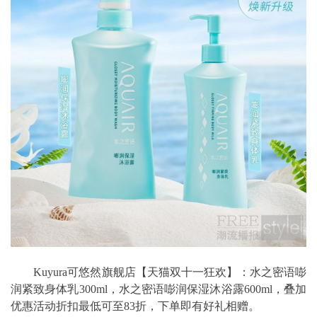
Kuyura可悠然旗舰店【天猫双十一狂欢】：水之密语嘭
润紧致身体乳300ml，水之密语嘭润保湿沐浴露600ml，叠加
优惠活动折扣最低可至83折，下单即有好礼相赠。