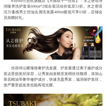
Kuyura可悠然旗舰店【天猫双十一狂欢】：水之密语净
润臻养洗护套装600ml*2组合装活动价低至53折。水之密语
活力蓬感男士控油去屑洗发露400ml最低可享63折，店铺会
员加赠好礼。
丝蓓绮沁耀臻致奢护洗发露、护发素通过离子修护成分
直达受损发丝深层，让秀发由发根至发梢丝丝顺滑，添加山
茶花精油等奢华修护成分，快速充盈秀发，滋润保护发丝，
使严重受损发质也能再现光耀。