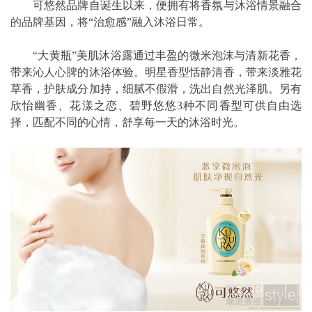
可悠然品牌自诞生以来，便拥有将香氛与沐浴情景融合
的品牌基因，将“治愈感”融入沐浴日常。
“大黄瓶”美肌沐浴露通过丰盈的微米泡沫与清新花香，
带来沁人心脾的沐浴体验。明星香型恬静清香，带来淡雅花
草香，护肤成分加持，细腻不假滑，洗出自然光泽肌。另有
欣怡幽香、花漾之恋、碧野悠悠3种不同香型可供自由选
择，匹配不同的心情，舒享每一天的沐浴时光。