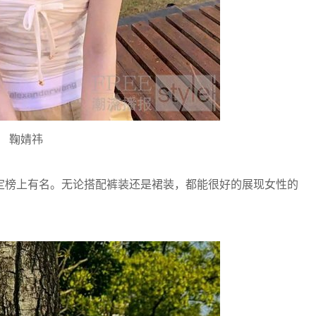
鞠婧祎
榜上有名。无论搭配裤装还是裙装，都能很好的展现女性的