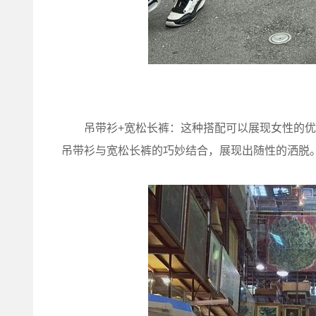
吊带衫+宽松长裤：这种搭配可以展现女性的优
吊带衫与宽松长裤的巧妙结合，展现出随性的洒脱