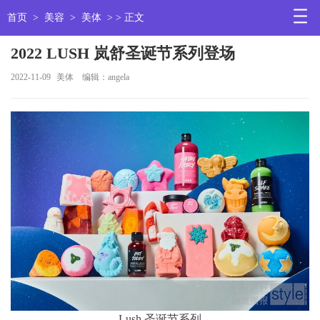
首页
>
美容
>
美体
> > 正文
2022 LUSH 岚舒圣诞节系列登场
2022-11-09
美体
编辑：angela
Lush 圣诞节系列