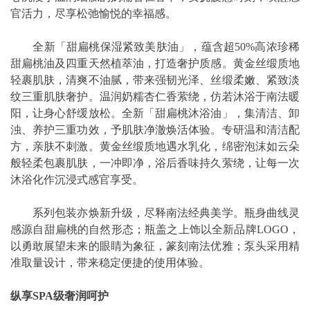
官活力，尽享松弛愉悦的幸福感。
全新「甜扁桃保湿紧致美肤油」，蕴含超50%高浓珍稀
甜扁桃油及四重天然植萃油，打造奢护质感。黄金丝缎质地
轻裹肌肤，清爽不油腻，带来强韧光泽、丝缎柔嫩、紧致淡
纹三重肌肤奢护。温润奶糯杏仁香萦绕，仿若沐浴于南法暖
阳，让身心舒缓放松。全新「甜扁桃沐浴油」，集清洁、卸
浊、养护三重功效，予肌肤净澈焕活体验。专研温和清洁配
方，亲肤不刺激。黄金丝缎质地遇水乳化，绵密泡沫如云朵
般轻柔包裹肌肤，一冲即净，浴后香味持久萦绕，让每一次
沐浴化作沉浸式感官享受。
系列包装亦焕新升级，尽释南法经典美学。瓶身曲线灵
感源自甜扁桃的自然形态；瓶盖之上饰以全新品牌LOGO，
以勇敢展望未来的眼睛为象征，篆刻南法优雅；泵头采用精
准取量设计，带来稳定便捷的使用体验。
纵享SPA级奢润呵护