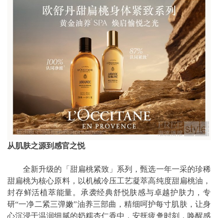
从肌肤之源到感官之悦
全新升级的「甜扁桃紧致」系列，甄选一年一采的珍稀
甜扁桃为核心原料，以机械冷压工艺凝萃高纯度甜扁桃油，
封存鲜活植萃能量。承袭经典舒悦肤感与卓越护肤力，专
研“一净二紧三弹嫩”油养三部曲，精细呵护每寸肌肤，让身
心沉浸于温润细腻的奶糯杏仁香中，安抚疲惫时刻，唤醒感