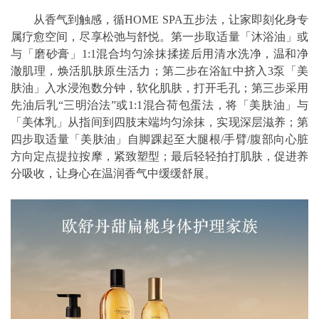
从香气到触感，循HOME SPA五步法，让家即刻化身专
属疗愈空间，尽享松弛与舒悦。第一步取适量「沐浴油」或
与「磨砂膏」1:1混合均匀涂抹揉搓后用清水洗净，温和净
澈肌理，焕活肌肤原生活力；第二步在浴缸中挤入3泵「美
肤油」入水浸泡数分钟，软化肌肤，打开毛孔；第三步采用
先油后乳“三明治法”或1:1混合荷包蛋法，将「美肤油」与
「美体乳」从指间到四肢末端均匀涂抹，实现深层滋养；第
四步取适量「美肤油」自脚踝起至大腿根/手臂/腹部向心脏
方向定点提拉按摩，紧致塑型；最后轻轻拍打肌肤，促进养
分吸收，让身心在温润香气中缓缓舒展。