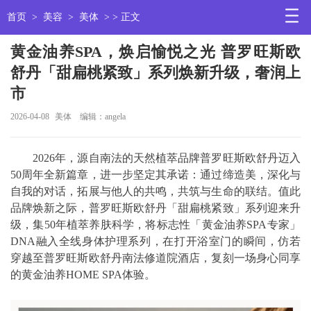
首页
>
美容
>
美体
> > 正文
黄金油养SPA，焕启愉悦之光 普罗旺斯欧
舒丹「甜扁桃紧致」系列焕新升级，奢润上
市
2026-04-08
美体
编辑：angela
2026年，源自南法的天然植萃品牌普罗旺斯欧舒丹迈入
50周年全新篇章，进一步坚定其承诺：通过缔造美，深化与
自我的对话，拓展与他人的共鸣，共筑与生命的联结。值此
品牌焕新之际，普罗旺斯欧舒丹「甜扁桃紧致」系列迎来升
级，集50年植萃养肤科学，将标志性「黄金油养SPA专家」
DNA融入全线身体护理系列，在打开浴室门的瞬间，仿若
穿越至普罗旺斯欧舒丹南法修道院酒店，复刻一场身心同享
的黄金油养HOME SPA体验。