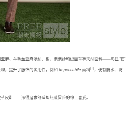
麻、羊毛丝亚麻混纺、棉、泡泡纱和绒面革等天然面料——彰显“软”
[1]
处理，提升了服饰的实用性，例如
Impeccabile
面料
，便有防水、防
革皮鞋——深得追求舒适却热爱冒险的绅士喜爱。