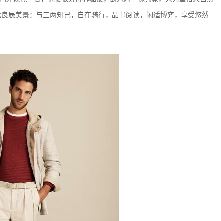
此良辰美景：与三两知己，自在骑行，品书阅读，闲适博弈，享受悠然