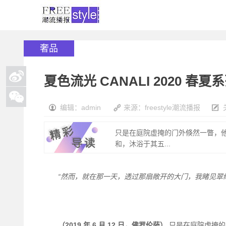
奢品
夏色流光 CANALI 2020 春夏
编辑：admin
来源：freestyle潮流播报
只是在庭院虚掩的门外倏然一瞥，
和，沐浴于其五...
“
然而，就在那一天，透过那扇敞开的大门，我睹见翠
（
2019
年
6
月
12
日，佛罗伦萨
）
只是在庭院虚掩的