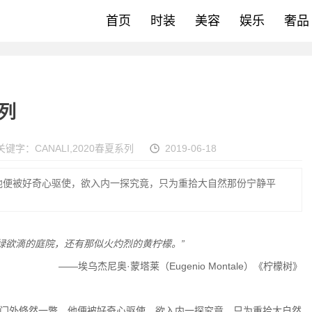
首页
时装
美容
娱乐
奢品
系列
关键字：
CANALI
,
2020春夏系列
2019-06-18
他便被好奇心驱使，欲入内一探究竟，只为重拾大自然那份宁静平
绿欲滴的庭院，还有那似火灼烈的黄柠檬。
”
——埃乌杰尼奥·蒙塔莱（Eugenio Montale）《柠檬树》
门外倏然一瞥，他便被好奇心驱使，欲入内一探究竟，只为重拾大自然