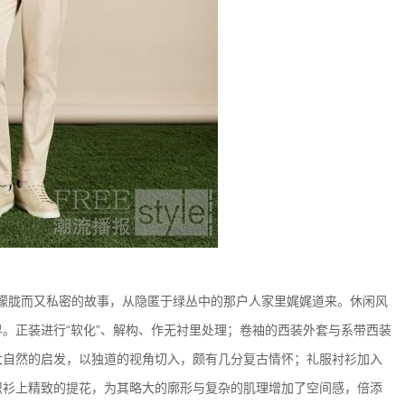
天、朦胧而又私密的故事，从隐匿于绿丛中的那户人家里娓娓道来。休闲风
。正装进行“软化”、解构、作无衬里处理；卷袖的西装外套与系带西装
大自然的启发，以独道的视角切入，颇有几分复古情怀；礼服衬衫加入
织衫上精致的提花，为其略大的廓形与复杂的肌理增加了空间感，倍添