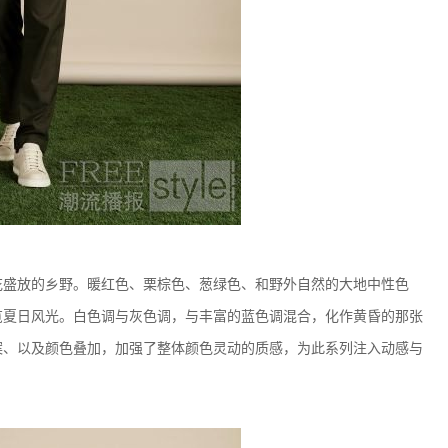
盛放的乡野。暖红色、栗棕色、葱绿色、和野外自然的大地中性色
览夏日风光。白色调与灰色调，与丰富的蓝色调混合，化作黄昏的那张
案、以及颜色叠加，加强了整体颜色灵动的质感，为此系列注入动感与