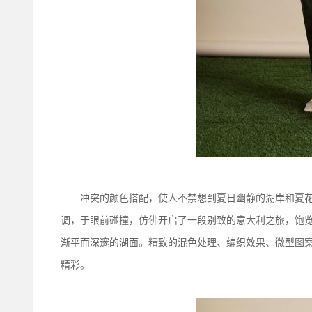
冲突的颜色搭配，使人不禁想到夏日幽静的湖岸和夏花
调，于眼前碰撞，仿佛开启了一段别致的意大利之旅，饱
渐平而深邃的湖面。精致的混色处理、编织效果、微型图
精彩。