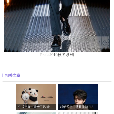
Prada2019秋冬系列
相关文章
中式意趣，瑞士工艺 瑞士天梭表携手国宝
转动爱意，共赴佳期 PIAGET伯爵礼献七夕