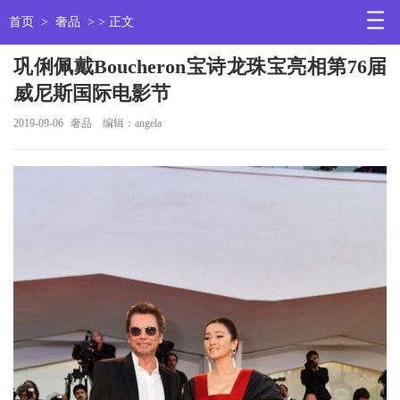
首页
>
奢品
> > 正文
巩俐佩戴Boucheron宝诗龙珠宝亮相第76届
威尼斯国际电影节
2019-09-06
奢品
编辑：angela