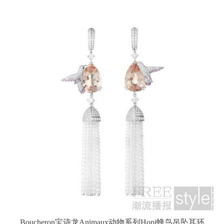
Boucheron宝诗龙Animaux动物系列Hopi蜂鸟吊坠耳环