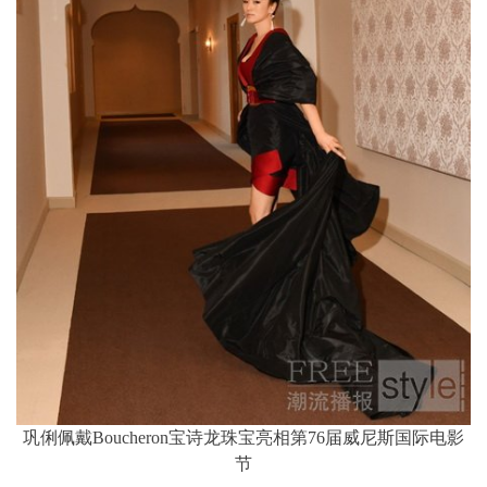
巩俐佩戴Boucheron宝诗龙珠宝亮相第76届威尼斯国际电影
节