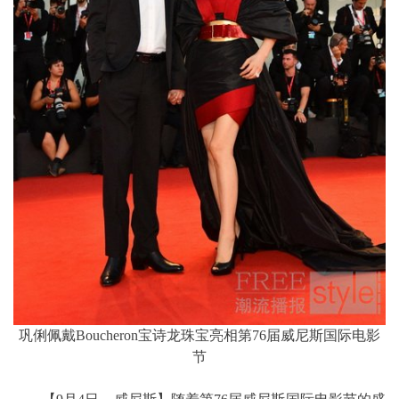
巩俐佩戴Boucheron宝诗龙珠宝亮相第76届威尼斯国际电影
节