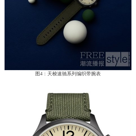
图4：天梭速驰系列编织带腕表