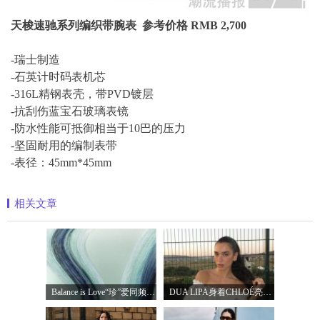
天梭速驰系列编织带腕表 参考价格 RMB 2,700
-瑞士制造
-石英计时码表机芯
-316L精钢表壳，带PVD镀层
-抗刮伤蓝宝石玻璃表镜
-防水性能可抵御相当于10巴的压力
-坚固耐用的编制表带
-表径：45mm*45mm
相关文章
Balance is Love“珍”爱同频 耀启七夕 TASA
DUA LIPA身着CHLOÉ亮相 2026 SUNNY HILL 音乐节