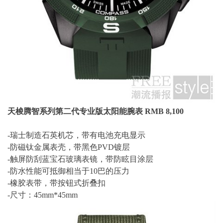
天梭腾智系列第二代专业版太阳能腕表 RMB 8,100
-瑞士制造石英机芯，带有电池充电显示
-防磁钛金属表壳，带黑色PVD镀层
-触屏防刮蓝宝石玻璃表镜，带防眩目涂层
-防水性能可抵御相当于10巴的压力
-橡胶表带，带按钮式折叠扣
-尺寸：45mm*45mm