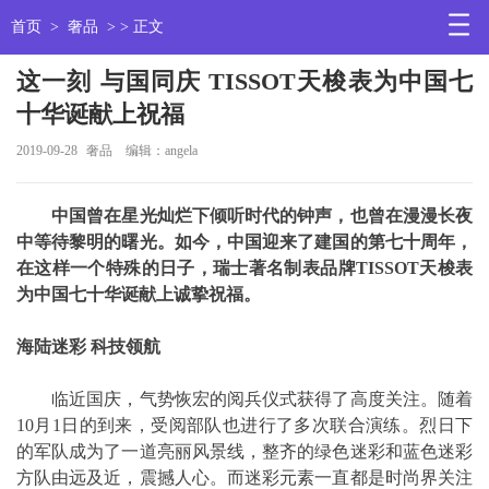
首页
>
奢品
> > 正文
这一刻 与国同庆 TISSOT天梭表为中国七
十华诞献上祝福
2019-09-28
奢品
编辑：angela
中国曾在星光灿烂下倾听时代的钟声，也曾在漫漫长夜
中等待黎明的曙光。如今，中国迎来了建国的第七十周年，
在这样一个特殊的日子，瑞士著名制表品牌TISSOT天梭表
为中国七十华诞献上诚挚祝福。
海陆迷彩 科技领航
临近国庆，气势恢宏的阅兵仪式获得了高度关注。随着
10月1日的到来，受阅部队也进行了多次联合演练。烈日下
的军队成为了一道亮丽风景线，整齐的绿色迷彩和蓝色迷彩
方队由远及近，震撼人心。而迷彩元素一直都是时尚界关注