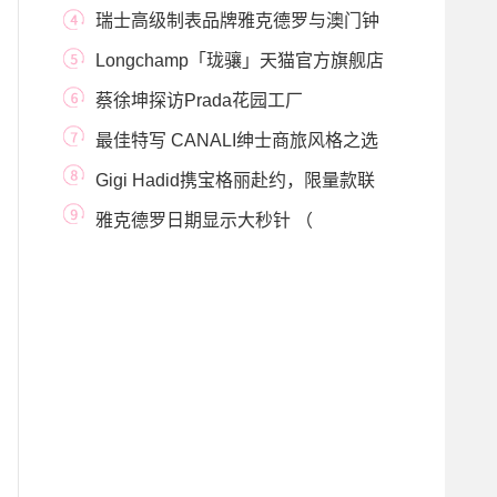
智系列腕表
瑞士高级制表品牌雅克德罗与澳门钟
表博物馆 首
Longchamp「珑骧」天猫官方旗舰店
盛大开业
蔡徐坤探访Prada花园工厂
最佳特写 CANALI绅士商旅风格之选
Gigi Hadid携宝格丽赴约，限量款联
名包包格外吸睛
雅克德罗日期显示大秒针 （
GRANDE SECONDE QUANTIÈ