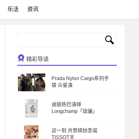
乐活
资讯
精彩导读
Prada Nylon Cargo系列手
袋 众星演
迪丽热巴演绎
Longchamp「珑骧」
这一刻 共贺缤纷圣诞
TISSOT天