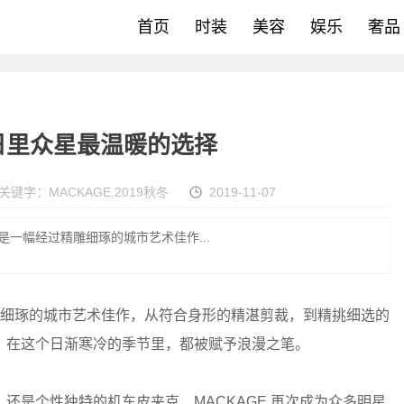
首页
时装
美容
娱乐
奢品
 冬日里众星最温暖的选择
关键字：
MACKAGE
,
2019秋冬
2019-11-07
现的是一幅经过精雕细琢的城市艺术佳作...
过精雕细琢的城市艺术佳作，从符合身形的精湛剪裁，到精挑细选的
，在这个日渐寒冷的季节里，都被赋予浪漫之笔。
还是个性独特的机车皮夹克，MACKAGE 再次成为众多明星