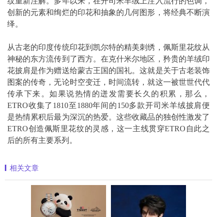
纹重新注解。多年以来，在开司米羊绒上注入流行的色调，
创新的元素和绚烂的印花和抽象的几何图形，将经典不断演
绎。
从古老的印度传统印花到凯尔特的精美刺绣，佩斯里花纹从
神秘的东方流传到了西方。在克什米尔地区，矜贵的羊绒印
花披肩是作为赠送给蒙古王国的国礼。这就是关于古老装饰
图案的传奇，无论时空变迁，时间流转，就这一被世世代代
传承下来。如果说热情的迸发需要长久的积累，那么，
ETRO收集了1810至1880年间的150多款开司米羊绒披肩便
是热情累积后最为深沉的热爱。这些收藏品的独创性激发了
ETRO创造佩斯里花纹的灵感，这一主线贯穿ETRO自此之
后的所有主要系列。
相关文章