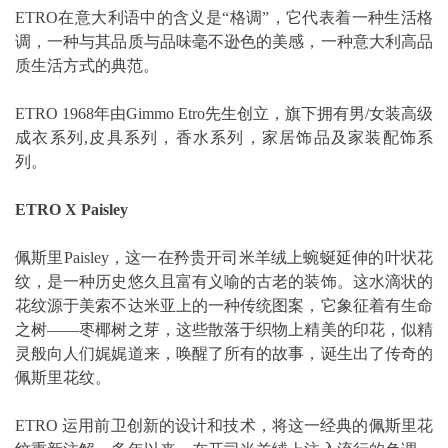
ETRO在意大利语中的含义是“格调”，它代表着一种生活格
调，一种与其品质与品味毫不逊色的美感，一种意大利高品
质生活方式的典范。
ETRO 1968年由Gimmo Etro先生创立，旗下拥有男/女装高级
成衣系列,皮具系列，香水系列，家居饰品及家装配饰系
列。
ETRO X Paisley
佩斯里Paisley，这一在矜贵开司米羊绒上蜿蜒延伸的叶状花
纹，是一种历史悠久且富有义喻的古老的装饰。这水滴状的
花纹源于美索不达米亚上的一种传统图案，它象征着有生命
之树——枣椰树之芽，这些散落于织物上精美的印花，似精
灵般向人们娓娓道来，唤醒了所有的故事，诞生出了传奇的
佩斯里花纹。
ETRO 运用前卫创新的设计和技术，将这一经典的佩斯里花