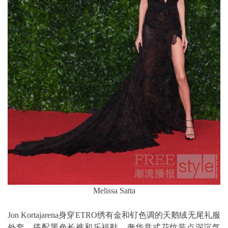
Melissa Satta
Jon Kortajarena身穿ETRO绣有金和钌色调的天鹅绒无尾礼服
外套，搭配黑色长裤和乐福鞋，奢华意式花纹装点深沉气