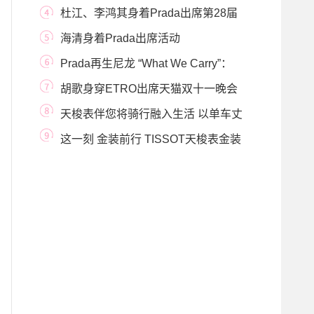
列
杜江、李鸿其身着Prada出席第28届
中国金鸡百花电
海清身着Prada出席活动
Prada再生尼龙 “What We Carry”：
《国家地理》系列
胡歌身穿ETRO出席天猫双十一晚会
天梭表伴您将骑行融入生活 以单车丈
量城市角落
这一刻 金装前行 TISSOT天梭表金装
闪亮登场 伴您