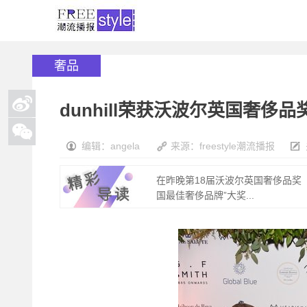
奢品
dunhill荣获沃波尔英国奢侈
编辑：angela
来源：freestyle潮流播报
在昨晚第18届沃波尔英国奢侈品奖（Walpol
国最佳奢侈品牌”大奖...