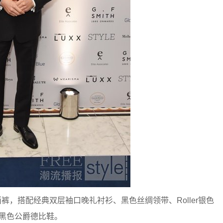
和西裤，搭配经典双层袖口晚礼衬衫、黑色丝绸领带、Roller银色
黑色公爵德比鞋。