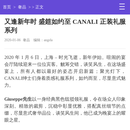
首页
>
奢品
> > 正文
又逢新年时 盛筵如约至 CANALI 正装礼服
系列
2020-01-06
奢品
编辑：angela
2020 年 1 月 6 日，上海 – 时光飞逝，新年伊始。喧闹的宴
会厅陆续迎来一位位宾客。觥筹交错，谈笑风生，在这场盛
宴上，所有人都以最好的姿态开启新篇；聚光灯下，
CANALI绅士们身着质感礼服系列，如约而至，尽显意式魅
力。
Giuseppe先生
以一身经典黑色戗驳领礼服，令在场众人印象
深刻。精致的裁剪，沉稳中彰显优雅，搭配真丝细节的点
缀，尽显意式奢华品位，谈笑风生间，他已成为晚宴上的耀
眼之星。