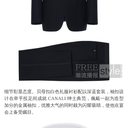
细节彰显态度。贝母扣白色礼服衬衫配以深蓝套装，袖扣设
计在举手投足间成就 CANALI 绅士典范，佩戴一副为造型
加分的金属袖扣，优雅大气的同时颇为闪耀吸睛，使他在宴
会上备受瞩目。