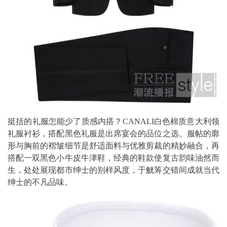
挺括的礼服怎能少了质感内搭？CANALI白色棉质意大利领
礼服衬衫，搭配黑色礼服是出席宴会的品位之选。服帖的廓
形与胸前的褶皱细节是舒适面料与优雅剪裁的精妙融合，再
搭配一双黑色小牛皮牛津鞋，经典的鞋款使复古韵味油然而
生，处处展现都市绅士的别样风度，于觥筹交错间成就当代
绅士的不凡品味。